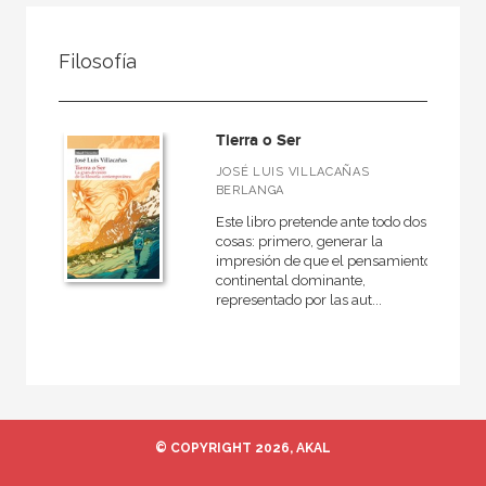
FILTRADO POR:
Filosofía
No - Ficción
Filosofía
Tierra o Ser
JOSÉ LUIS VILLACAÑAS
BERLANGA
MATERIAS
Este libro pretende ante todo dos
cosas: primero, generar la
Historia
impresión de que el pensamiento
continental dominante,
Arte
representado por las aut...
Actualidad
Antropología
Arqueología
Ciencias
© COPYRIGHT 2026, AKAL
Clásicos griegos y latinos