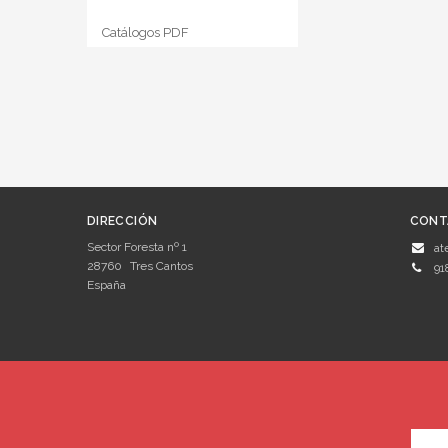
Catálogos PDF
DIRECCIÓN
CONT
Sector Foresta nº 1
at
28760
Tres Cantos
91
España