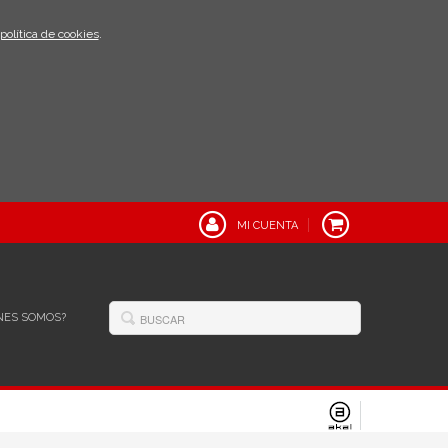
política de cookies
.
MI CUENTA
NES SOMOS?