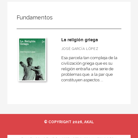
FILTRADO POR:
Fundamentos
Ciencias humanas y sociales
Historia
La religión griega
Grecia
JOSÉ GARCÍA LÓPEZ
Esa parcela tan compleja de la
civilización griega que es su
religión entraña una serie de
MATERIAS
problemas que, a la par que
constituyen aspectos ...
Arqueología
Europa
Roma
Actual
Prehistoria
© COPYRIGHT 2026, AKAL
Grecia