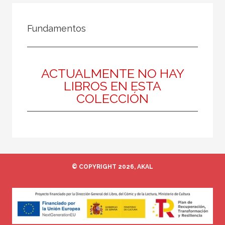
FILTRADO POR:
Fundamentos
Ciencias humanas y sociales
Religión
Islam
ACTUALMENTE NO HAY
LIBROS EN ESTA
COLECCIÓN
MATERIAS
Hinduismo
Budismo
Islam
© COPYRIGHT 2026, AKAL
Contemporánea
Moderna
Mitología y religiones antiguas