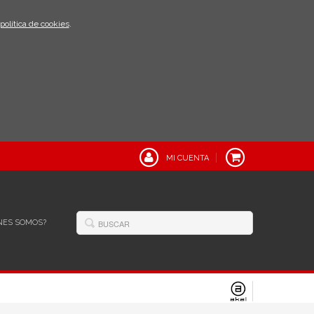
política de cookies
.
MI CUENTA
NES SOMOS?