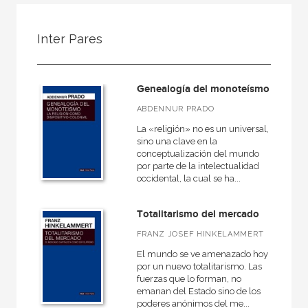
FILTRADO POR:
Inter Pares
Infantil y juvenil
Filosofía
Genealogía del monoteísmo
ABDENNUR PRADO
La «religión» no es un universal,
MATERIAS
sino una clave en la
conceptualización del mundo
Filosofía
por parte de la intelectualidad
occidental, la cual se ha...
Historia
Lengua y literatura
Totalitarismo del mercado
Religión
FRANZ JOSEF HINKELAMMERT
El mundo se ve amenazado hoy
por un nuevo totalitarismo. Las
fuerzas que lo forman, no
NUESTRAS COLECCIONES
emanan del Estado sino de los
poderes anónimos del me...