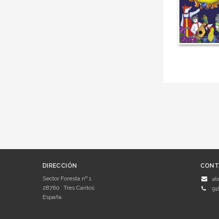
DIRECCIÓN
CONT
Sector Foresta nº 1
at
28760
Tres Cantos
91
España