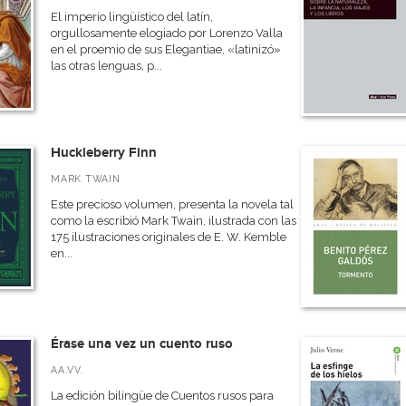
El imperio lingüístico del latín,
orgullosamente elogiado por Lorenzo Valla
en el proemio de sus Elegantiae, «latinizó»
las otras lenguas, p...
Huckleberry Finn
MARK TWAIN
Este precioso volumen, presenta la novela tal
como la escribió Mark Twain, ilustrada con las
175 ilustraciones originales de E. W. Kemble
en...
Érase una vez un cuento ruso
AA.VV.
La edición bilingüe de Cuentos rusos para