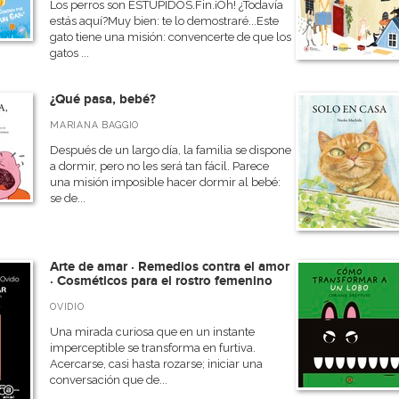
Los perros son ESTÚPIDOS.Fin.¡Oh! ¿Todavía
estás aquí?Muy bien: te lo demostraré...Este
gato tiene una misión: convencerte de que los
gatos ...
¿Qué pasa, bebé?
MARIANA BAGGIO
Después de un largo día, la familia se dispone
a dormir, pero no les será tan fácil. Parece
una misión imposible hacer dormir al bebé:
se de...
Arte de amar · Remedios contra el amor
· Cosméticos para el rostro femenino
OVIDIO
Una mirada curiosa que en un instante
imperceptible se transforma en furtiva.
Acercarse, casi hasta rozarse; iniciar una
conversación que de...