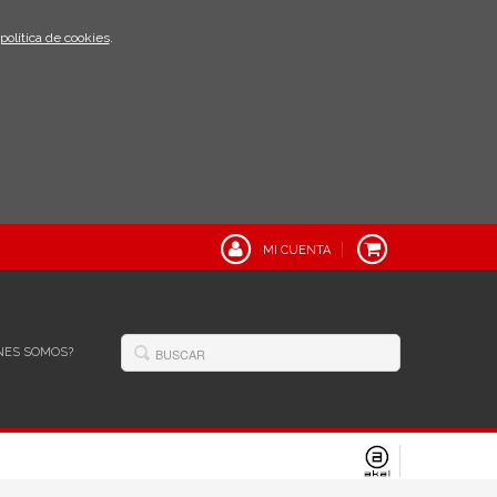
política de cookies
.
MI CUENTA
NES SOMOS?