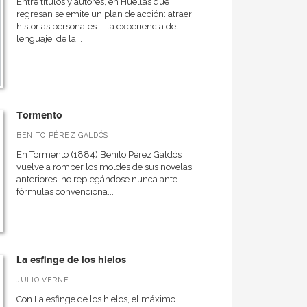
Entre títulos y autores, en Huellas que
regresan se emite un plan de acción: atraer
historias personales —la experiencia del
lenguaje, de la...
Tormento
BENITO PÉREZ GALDÓS
En Tormento (1884) Benito Pérez Galdós
vuelve a romper los moldes de sus novelas
anteriores, no replegándose nunca ante
fórmulas convenciona...
La esfinge de los hielos
JULIO VERNE
Con La esfinge de los hielos, el máximo