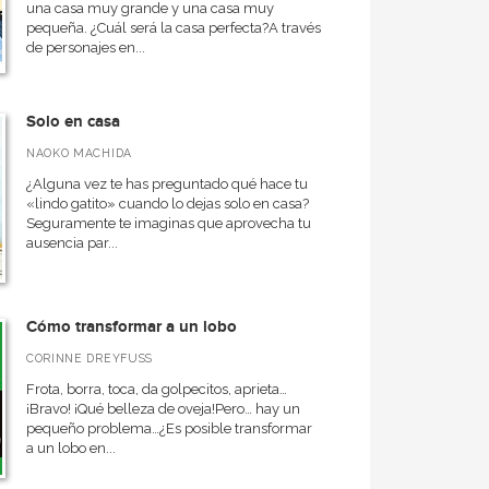
una casa muy grande y una casa muy
pequeña. ¿Cuál será la casa perfecta?A través
de personajes en...
Solo en casa
NAOKO MACHIDA
¿Alguna vez te has preguntado qué hace tu
«lindo gatito» cuando lo dejas solo en casa?
Seguramente te imaginas que aprovecha tu
ausencia par...
Cómo transformar a un lobo
CORINNE DREYFUSS
Frota, borra, toca, da golpecitos, aprieta…
¡Bravo! ¡Qué belleza de oveja!Pero… hay un
pequeño problema…¿Es posible transformar
a un lobo en...