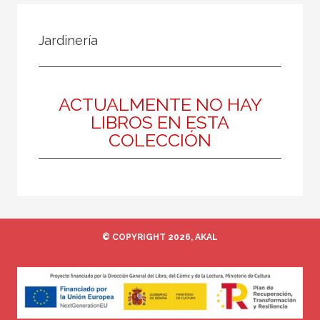
NUESTRAS COLECCIONES
Jardinería
50 Aniversario
A fondo
Ágora / Teoría
ACTUALMENTE NO HAY
LIBROS EN ESTA
Akadémica
COLECCIÓN
Akal Infantil
Anverso
Arealonga - Letras galegas
Arqueología
© COPYRIGHT 2026, AKAL
Arquitectura
Arquitectura (textos de arquitectura)
VER TODAS... (148)