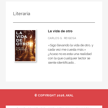
FILTRADO POR:
Literaria
Ciencias humanas y sociales
Arquitectura
La vida de otro
España
CARLOS G. REIGOSA
«Sigo llevando la vida de otro, y
cada vez me cuesta más.»
¿Acaso no es esta una realidad
MATERIAS
con la que cualquier lector se
siente identificado...
Historia de la arquitectura
Teoría de la arquitectura
España
Tecnología arquitectónica
Jardinería y paisaje
© COPYRIGHT 2026, AKAL
Moderna