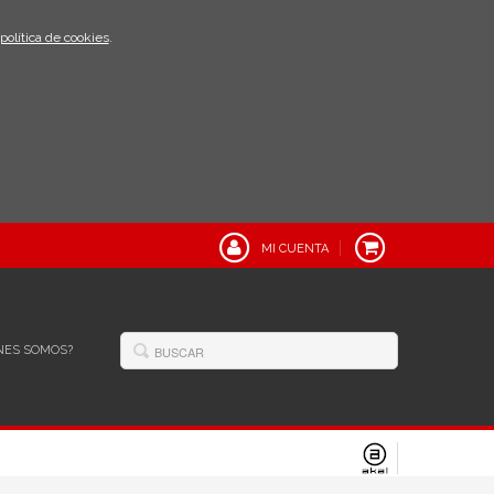
política de cookies
.
MI CUENTA
NES SOMOS?