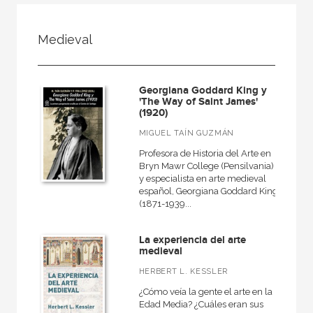
FILTRADO POR:
Medieval
Ciencias humanas y sociales
Arte
Georgiana Goddard King y
Medieval
'The Way of Saint James'
(1920)
MIGUEL TAÍN GUZMÁN
Profesora de Historia del Arte en
MATERIAS
Bryn Mawr College (Pensilvania)
y especialista en arte medieval
Antiguo
español, Georgiana Goddard King
(1871-1939...
Artes decorativas
Escultura
La experiencia del arte
medieval
Prehistoria
HERBERT L. KESSLER
Estética y teoría del arte
¿Cómo veía la gente el arte en la
Museología
Edad Media? ¿Cuáles eran sus