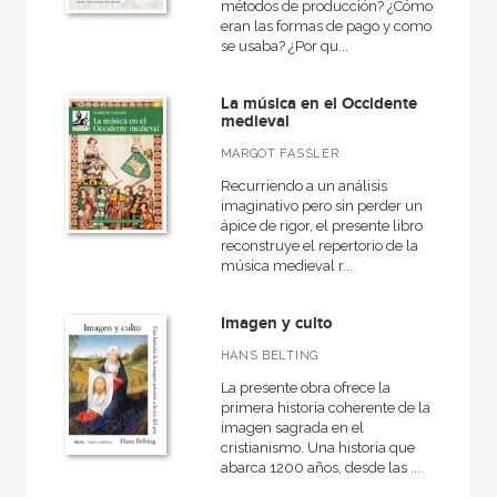
métodos de producción? ¿Cómo
Artes escénicas
eran las formas de pago y como
se usaba? ¿Por qu...
Medieval
Actual
La música en el Occidente
medieval
Arquitectura
MARGOT FASSLER
VER TODAS... (14)
Recurriendo a un análisis
imaginativo pero sin perder un
ápice de rigor, el presente libro
reconstruye el repertorio de la
música medieval r...
NUESTRAS COLECCIONES
Arte en contexto
Imagen y culto
Artesanos medievales
HANS BELTING
La presente obra ofrece la
Arte y estética
primera historia coherente de la
Diccionarios
imagen sagrada en el
cristianismo. Una historia que
Estudios visuales
abarca 1200 años, desde las ...