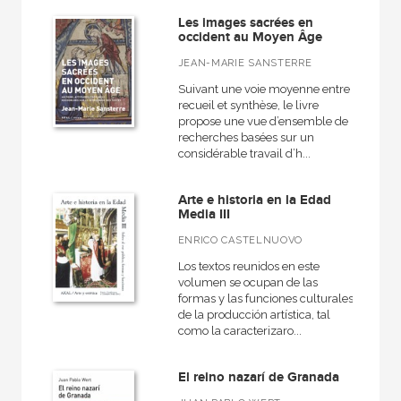
Fuentes de arte
Les images sacrées en
Grandes temas  Gran formato
occident au Moyen Âge
JEAN-MARIE SANSTERRE
Herencia del pasado
Suivant une voie moyenne entre
Historia del mundo
recueil et synthèse, le livre
propose une vue d’ensemble de
Investigación
recherches basées sur un
considérable travail d’h...
VER TODAS... (13)
Arte e historia en la Edad
Media III
ENRICO CASTELNUOVO
NUESTROS FORMATOS
Los textos reunidos en este
Cartoné
volumen se ocupan de las
formas y las funciones culturales
Ebook
de la producción artística, tal
como la caracterizaro...
Ebook
Papel
El reino nazarí de Granada