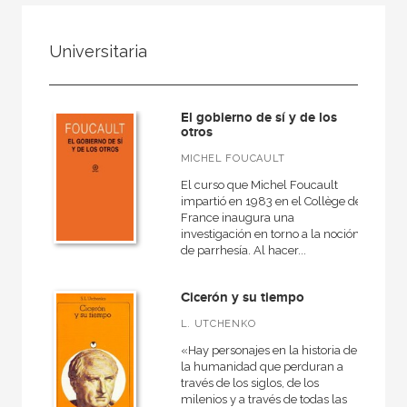
FILTRADO POR:
Universitaria
Ciencias humanas y sociales
Filosofía
El gobierno de sí y de los
Antigua
otros
MICHEL FOUCAULT
El curso que Michel Foucault
impartió en 1983 en el Collège de
MATERIAS
France inaugura una
investigación en torno a la noción
Estética
de parrhesía. Al hacer...
Ética
Cicerón y su tiempo
Medieval
L. UTCHENKO
Moderna
«Hay personajes en la historia de
Filosofía y crítica de la cultura
la humanidad que perduran a
través de los siglos, de los
Contemporánea
milenios y a través de todas las