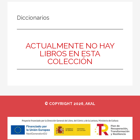
FILTRADO POR:
Diccionarios
Ciencias humanas y sociales
Filosofía
Antigua
ACTUALMENTE NO HAY
LIBROS EN ESTA
COLECCIÓN
MATERIAS
Estética
Ética
Medieval
© COPYRIGHT 2026, AKAL
Moderna
Filosofía y crítica de la cultura
Contemporánea