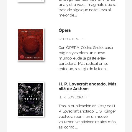
una y otra vez... Imagínate que se
trata de algo que no te lleva al
mejor de...
Ópera
CÉDRIC GROLET
Con ÓPERA, Cédric Grolet pasa
página y explora un nuevo
mundo, el de la pastelería-
panadería. Más radical en su
enfoque, se aleja de la tecn...
H. P. Lovecraft anotado. Más
allá de Arkham
H. P. LOVECRAFT
Tras la publicación en 2017 de H.
P. Lovecraft anotado, L. S. Klinger
vuelve a reunir en un nuevo
volumen veinticinco relatos más,
así como ...