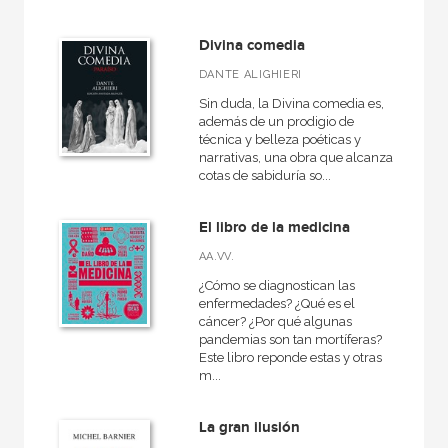
Divina comedia
MATERIAS
DANTE ALIGHIERI
+
Actualidad
Sin duda, la Divina comedia es,
además de un prodigio de
+
Ciencias humanas y sociales
técnica y belleza poéticas y
narrativas, una obra que alcanza
+
Ciencias naturales y técnicas
cotas de sabiduría so...
+
Ficción
El libro de la medicina
+
Infantil y juvenil
AA.VV.
+
No - Ficción
¿Cómo se diagnostican las
+
Ocio
enfermedades? ¿Qué es el
cáncer? ¿Por qué algunas
+
Salud
pandemias son tan mortíferas?
Este libro reponde estas y otras
+
Texto escolar
m...
La gran ilusión