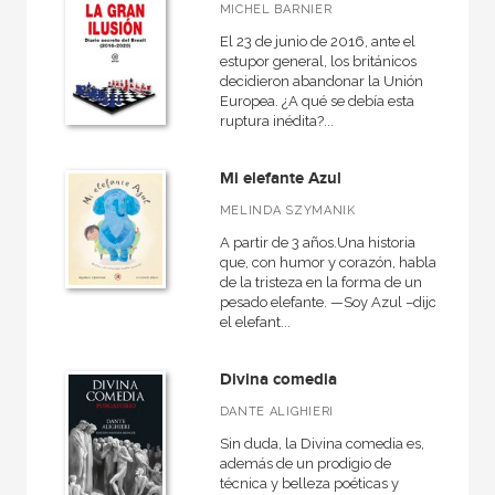
MICHEL BARNIER
NUESTROS FORMATOS
El 23 de junio de 2016, ante el
Cartoné
estupor general, los británicos
decidieron abandonar la Unión
Ebook
Europea. ¿A qué se debía esta
ruptura inédita?...
Ebook
Papel
Mi elefante Azul
Rústica
MELINDA SZYMANIK
A partir de 3 años.Una historia
que, con humor y corazón, habla
de la tristeza en la forma de un
CATÁLOGOS PDF
pesado elefante. —Soy Azul –dijo
el elefant...
Catálogos PDF
Divina comedia
DANTE ALIGHIERI
Sin duda, la Divina comedia es,
además de un prodigio de
técnica y belleza poéticas y