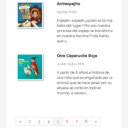
Antiespejito
NADIA FINK
Espejito, espejito ¿quién es la más
bella del lugar? Por eso nuestra
princesa del espejo se transforma
en nuestra heroína Frida Kahlo,
que u...
Otra Caperucita Roja
JUAN SCALITER
A partir de 6 añosLa historia de
una niña que es engañada por un
animal que se hace pasar por su
abuela se contó en todo el
mundo, a veces c...
«
2
3
4
5
6
7
8
»