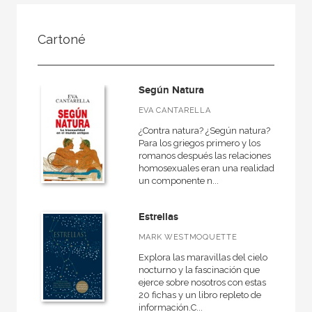
NUESTRAS COLECCIONES
Cartoné
50 Aniversario
A fondo
Según Natura
Ágora / Teoría
EVA CANTARELLA
Akadémica
¿Contra natura? ¿Según natura?
Akal Infantil
Para los griegos primero y los
romanos después las relaciones
Anverso
homosexuales eran una realidad,
un componente n...
Arealonga - Letras galegas
Arqueología
Estrellas
Arquitectura
MARK WESTMOQUETTE
Arquitectura (textos de arquitectura)
Explora las maravillas del cielo
nocturno y la fascinación que
ejerce sobre nosotros con estas
VER TODAS... (148)
20 fichas y un libro repleto de
información.C...