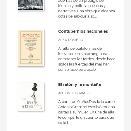
además de un prodigio de
técnica y belleza poéticas y
narrativas, una obra que alcanza
cotas de sabiduría so...
Contubernios nacionales
ÁLEX ROMERO
A falta de plataformas de
televisión en streaming para
entretener las tardes, desde hace
siglos las fuerzas del mal han
conspirado para acab...
El ratón y la montaña
ANTONIO GRAMSCI
A partir de 6 añosDesde la cárcel,
Antonio Gramsci escribió muchas
cartas a su mujer. En una de ellas
le comparte un cuento para que
se lo l...