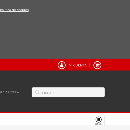
política de cookies
.
MI CUENTA
NES SOMOS?