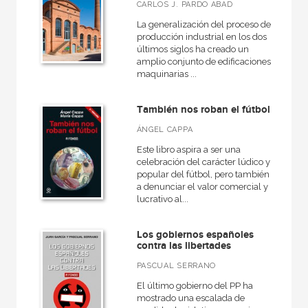
CARLOS J. PARDO ABAD
La generalización del proceso de
NUESTROS FORMATOS
producción industrial en los dos
últimos siglos ha creado un
Cartoné
amplio conjunto de edificaciones,
Ebook
maquinarias ...
Ebook
También nos roban el fútbol
Papel
ÁNGEL CAPPA
Rústica
Este libro aspira a ser una
celebración del carácter lúdico y
popular del fútbol, pero también
a denunciar el valor comercial y
lucrativo al...
CATÁLOGOS PDF
Catálogos PDF
Los gobiernos españoles
contra las libertades
PASCUAL SERRANO
El último gobierno del PP ha
mostrado una escalada de