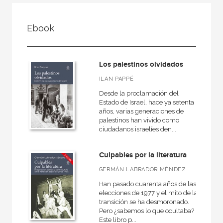
FILTRADO POR:
Ebook
Actualidad
Los palestinos olvidados
MATERIAS
ILAN PAPPÉ
Desde la proclamación del
Historia
Estado de Israel, hace ya setenta
años, varias generaciones de
Religión
palestinos han vivido como
ciudadanos israelíes den...
Biografías y memorias
Sociedad
Culpables por la literatura
Política
GERMÁN LABRADOR MÉNDEZ
Economía
Han pasado cuarenta años de las
elecciones de 1977 y el mito de la
transición se ha desmoronado.
Pero ¿sabemos lo que ocultaba?
Este libro p...