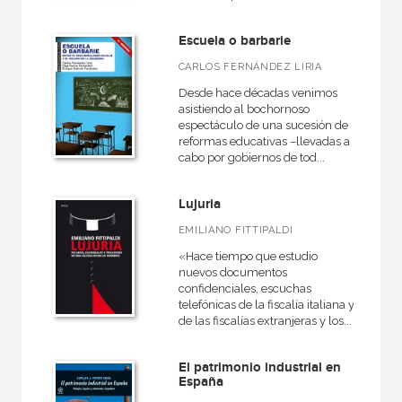
NUESTRAS COLECCIONES
A fondo
Escuela o barbarie
CARLOS FERNÁNDEZ LIRIA
Anverso
Desde hace décadas venimos
Básica de bolsillo
asistiendo al bochornoso
espectáculo de una sucesión de
Básica de Bolsillo  Serie Cien palabras
reformas educativas –llevadas a
cabo por gobiernos de tod...
Biografías
Ciencia
Lujuria
Cómo leer
EMILIANO FITTIPALDI
Cuestiones de antagonismo
«Hace tiempo que estudio
nuevos documentos
Educación
confidenciales, escuchas
telefónicas de la fiscalía italiana y
Grandes temas  Gran formato
de las fiscalías extranjeras y los...
VER TODAS... (23)
El patrimonio industrial en
España