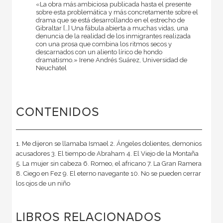
«La obra más ambiciosa publicada hasta el presente
sobre esta problemática y más concretamente sobre el
drama que se está desarrollando en el estrecho de
Gibraltar […] Una fábula abierta a muchas vidas, una
denuncia de la realidad de los inmigrantes realizada
con una prosa que combina los ritmos secos y
descarnados con un aliento lírico de hondo
dramatismo.» Irene Andrés Suárez, Universidad de
Neuchatel
CONTENIDOS
1. Me dijeron se llamaba Ismael 2. Ángeles dolientes, demonios
acusadores 3. El tiempo de Abraham 4. El Viejo de la Montaña
5. La mujer sin cabeza 6. Romeo, el africano 7. La Gran Ramera
8. Ciego en Fez 9. El eterno navegante 10. No se pueden cerrar
los ojos de un niño
LIBROS RELACIONADOS