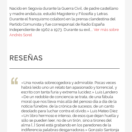
Nacido en Segovia durante la Guerra Civil, de padre castellano
y madre andaluza, estudió Magisterio y Filosofía y Letras.
Durante el franquismo colaboró en la prensa clandestina del
Partido Comunista y fue corresponsal de Radio España
Independiente de 1962 a 1973. Durante su exil...
Ver más sobre
Andrés Sorel
RESEÑAS
«Una novela sobrecogedora y admirable. Pocas veces
habrá leído uno un relato tan apasionado y torrencial, y
escrito con tanta furia y extrema lucidez.» Luis Landero
«De un redoble de conciencia se trata, de una fábula
moral que nos lleva más allá del penoso día a día de la
noticia fúnebre, de la crónica de sucesos, de un canto
desolado para luchar contra el olvido.» Luis Mateo Díez
«Un libro hermoso e intenso, de esos que dejan huella y
sólo se pueden leer, no de un tirón, sino a tirones del
alma […] Sorel está grabando en los paredones de la
indiferencia palabras desgarradoras.» Gonzalo Santonja