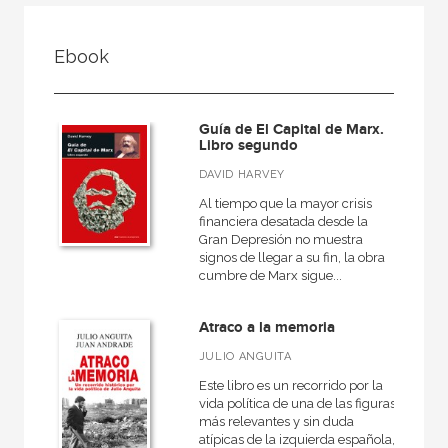
FILTRADO POR:
Ebook
Ciencias humanas y sociales
Política
Guía de El Capital de Marx.
Libro segundo
DAVID HARVEY
MATERIAS
Al tiempo que la mayor crisis
financiera desatada desde la
Historia de las ideas políticas
Gran Depresión no muestra
signos de llegar a su fin, la obra
Teoría política
cumbre de Marx sigue...
Atraco a la memoria
NUESTRAS COLECCIONES
JULIO ANGUITA
Este libro es un recorrido por la
50 Aniversario
vida política de una de las figuras
más relevantes y sin duda
A fondo
atípicas de la izquierda española,