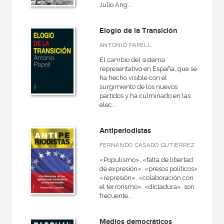
Ágora / Teoría
Julio Ang...
Akadémica
Elogio de la Transición
Anverso
ANTONIO PAPELL
Arealonga - Letras galegas
El cambio del sistema
representativo en España, que se
Arquitectura
ha hecho visible con el
surgimiento de los nuevos
Arte contemporáneo
partidos y ha culminado en las
elec...
Básica de bolsillo
Básica de Bolsillo  Serie Cien palabras
Antiperiodistas
VER TODAS... (45)
FERNANDO CASADO GUTIÉRREZ
«Populismo», «falta de libertad
de expresión», «presos políticos»,
«represión», «colaboración con
el terrorismo», «dictadura», son
NUESTROS FORMATOS
frecuente...
Cartoné
Medios democráticos