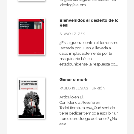
ideología alem...
Bienvenidos al desierto de lo
Real
SLAVOJ ZIZEK
¿Es la guerra contra el terrorismo
lanzada por Bush y llevada a
cabo implacablemente por la
maquinaria bélica
estadounidense la respuesta co...
Ganar o morir
PABLO IGLESIAS TURRIÓN
Artículo en El
ConfidencialReseña en
TodoLiteratura.es«¿Qué sentido
tiene dedicar tiempo a escribir un
libro sobre Juego de tronos? ¿No
es a...