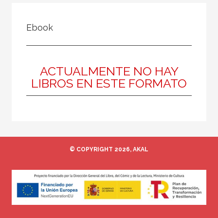
FILTRADO POR:
Ebook
Texto escolar
Biología y Geología
ACTUALMENTE NO HAY
LIBROS EN ESTE FORMATO
MATERIAS
Biología y Geología
Educación plástica y visual
Educación para la ciudadanía
© COPYRIGHT 2026, AKAL
Cultura clásica
Economía
Educación artística
Educación física