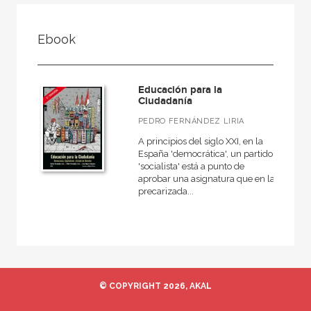
FILTRADO POR:
Ebook
Texto escolar
Educación para la ciudadanía
Educación para la
Ciudadanía
PEDRO FERNÁNDEZ LIRIA
MATERIAS
A principios del siglo XXI, en la
España 'democrática', un partido
Biología y Geología
'socialista' está a punto de
aprobar una asignatura que en la
Educación plástica y visual
precarizada...
Educación para la ciudadanía
Cultura clásica
Economía
Educación artística
© COPYRIGHT 2026, AKAL
Educación física