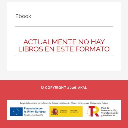
FILTRADO POR:
Ebook
Texto escolar
Educación artística
ACTUALMENTE NO HAY
LIBROS EN ESTE FORMATO
MATERIAS
Biología y Geología
Educación plástica y visual
Educación para la ciudadanía
© COPYRIGHT 2026, AKAL
Cultura clásica
Economía
Educación artística
Educación física