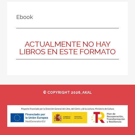
FILTRADO POR:
Ebook
Ciencias humanas y sociales
Arquitectura
Contemporánea
ACTUALMENTE NO HAY
LIBROS EN ESTE FORMATO
MATERIAS
Historia de la arquitectura
Teoría de la arquitectura
© COPYRIGHT 2026, AKAL
España
Tecnología arquitectónica
Jardinería y paisaje
Moderna