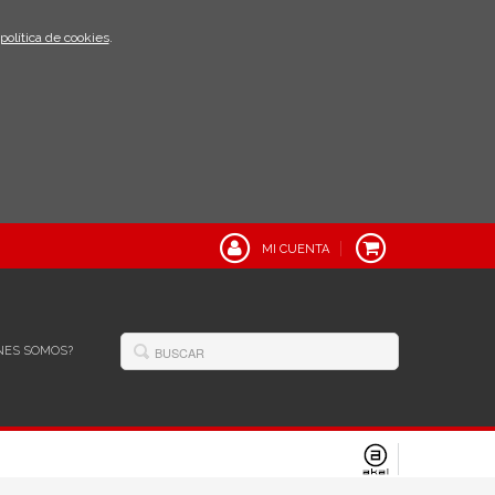
política de cookies
.
MI CUENTA
NES SOMOS?