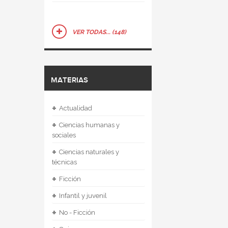
VER TODAS... (148)
MATERIAS
+
Actualidad
+
Ciencias humanas y
sociales
+
Ciencias naturales y
técnicas
+
Ficción
+
Infantil y juvenil
+
No - Ficción