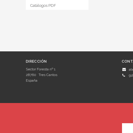
Catálogos PDF
DIRECCIÓN
CONT
Sector Foresta nº 1
at
28760
Tres Cantos
91
España