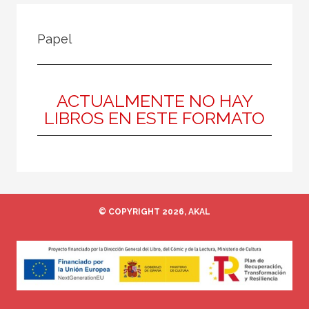
FILTRADO POR:
Papel
Ciencias humanas y sociales
Historia
Arqueología
ACTUALMENTE NO HAY
LIBROS EN ESTE FORMATO
MATERIAS
Arqueología
Europa
© COPYRIGHT 2026, AKAL
Roma
Actual
Prehistoria
Grecia