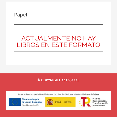
FILTRADO POR:
Papel
Ciencias humanas y sociales
Religión
Contemporánea
ACTUALMENTE NO HAY
LIBROS EN ESTE FORMATO
MATERIAS
Hinduismo
Budismo
© COPYRIGHT 2026, AKAL
Islam
Contemporánea
Moderna
Mitología y religiones antiguas