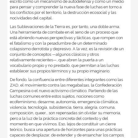
escrito como un mecanismo de autodefensa y como un medio
para pensar y comprender la nueva fase de luchas en torno a
los conflictos por el territorio, la destrucción ecosocial y las
nocividades del capital.
Las Sublevaciones de la Tierra es, por tanto, una doble arma.
Una herramienta de combate en el seno de un proceso que
está abriendo nuevas perspectivas y tácticas, que rompen con
el fatalismo y con la pesadumbre de un determinado
colapsismo derrotista y depresivo. A la vez, es la revisión de un
conjunto de conceptos —algunos clásicos y otros
relativamente recientes—, que abren la puerta a un
vocabulario propio y no prestado, que permitan a las luchas
establecer sus propios términos y su propio imaginario.
De fondo, la confluencia entre diferentes integrantes como las
ZAD, el movimiento contra las megabalsas, la Confederación
Campesina o el nuevo activismo climático. Partiendo de las
luchas comunes entre estos sujetos, nociones como
ecofeminismo, desarme, autonomía, emergencia climática,
violencia, tecnología, subsistencia, tierra, alegría, comuna,
composición, queer… son repensadas sin olvidar su memoria,
pero a la luz de la práctica concreta del contexto y del
momento en que vivimos. Eso, lejos de constituir un cierre
teórico, busca una apertura de horizontes para unas prácticas
capaces de desplazar, de extender y de ensanchar los campos