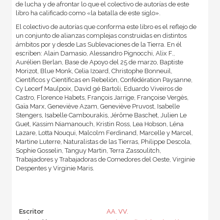
de lucha y de afrontar lo que el colectivo de autorías de este
libro ha calificado como «la batalla de este siglo».
El colectivo de autorías que conforma este libro es el reflejo de
un conjunto de alianzas complejas construidas en distintos
ámbitos por y desde Las Sublevaciones de la Tierra. En él
escriben: Alain Damasio, Alessandro Pignocchi, Alix F.,
Aurélien Berlan, Base de Apoyo del 25 de marzo, Baptiste
Morizot, Blue Monk, Celia Izoard, Christophe Bonneuil,
Científicos y Científicas en Rebelión, Confédération Paysanne,
Cy Lecerf Maulpoix, David gé Bartoli, Eduardo Viveiros de
Castro, Florence Habets, François Jarrige, Françoise Vergès,
Gaïa Marx, Geneviève Azam, Geneviève Pruvost, Isabelle
Stengers, Isabelle Cambourakis, Jérôme Baschet, Julien Le
Guet, Kassim Niamanouch, Kristin Ross, Lea Hobson, Léna
Lazare, Lotta Nouqui, Malcolm Ferdinand, Marcelle y Marcel,
Martine Luterre, Naturalistas de las Tierras, Philippe Descola,
Sophie Gosselin, Tanguy Martin, Terra Zassoulitch,
Trabajadores y Trabajadoras de Comedores del Oeste, Virginie
Despentes y Virginie Maris.
Escritor
AA. VV.