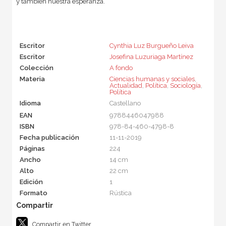
y también nuestra esperanza.
Escritor
Cynthia Luz Burgueño Leiva
Escritor
Josefina Luzuriaga Martínez
Colección
A fondo
Materia
Ciencias humanas y sociales
,
Actualidad
,
Política
,
Sociología
,
Política
Idioma
Castellano
EAN
9788446047988
ISBN
978-84-460-4798-8
Fecha publicación
11-11-2019
Páginas
224
Ancho
14 cm
Alto
22 cm
Edición
1
Formato
Rústica
Compartir en Twitter