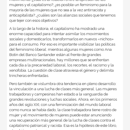
mujeres y el capitalismo?; ¿es posible un feminismo para la
mayoría de las mujeres que no sea a la vez antirracista y
anticapitalista?; ¿cuáles son las alianzas sociales que tenemos
que tejer con esos objetivos?
A lo largo de la historia, el capitalismo ha mostrado una
enorme capacidad para intentar asimilar los movimientos
sociales y domesticarlos, transformarlos en nuevos «nichos»
para el consumo. Por eso es importante visibilizar las políticas
del feminismo liberal: mientras algunas mujeres como Ana
Botín del Banco Santander están al frente de grandes
empresas multinacionales, hay millones que se enfrentan
cada día a la precariedad laboral, los recortes, el racismo y la
xenofobia. La cuestión de clase atraviesa el género y delimita
trincheras enfrentadas.
Pero también se vislumbra otra tendencia en pleno desarrollo:
la vinculación a una lucha de clases más general. Las mujeres
trabajadoras y campesinas han estado a la vanguardia de
grandes revoluciones y luchas sociales. Ahora, en los primeros
años del siglo XXI, con una feminización del mundo laboral
como nunca se había dado, la clase trabajadora tiene rostro de
mujer y el movimiento de mujeres puede estar anunciando
una recuperación más general de la lucha de clases contra el
capitalismo patriarcal y racista. Esa es la hipótesis de este libro,