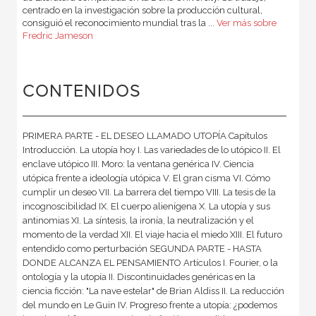
centrado en la investigación sobre la producción cultural,
consiguió el reconocimiento mundial tras la ...
Ver más sobre
Fredric Jameson
CONTENIDOS
PRIMERA PARTE - EL DESEO LLAMADO UTOPÍA Capítulos
Introducción. La utopía hoy I. Las variedades de lo utópico II. El
enclave utópico III. Moro: la ventana genérica IV. Ciencia
utópica frente a ideología utópica V. El gran cisma VI. Cómo
cumplir un deseo VII. La barrera del tiempo VIII. La tesis de la
incognoscibilidad IX. El cuerpo alienígena X. La utopía y sus
antinomias XI. La síntesis, la ironía, la neutralización y el
momento de la verdad XII. El viaje hacia el miedo XIII. El futuro
entendido como perturbación SEGUNDA PARTE - HASTA
DONDE ALCANZA EL PENSAMIENTO Artículos I. Fourier, o la
ontología y la utopía II. Discontinuidades genéricas en la
ciencia ficción: "La nave estelar" de Brian Aldiss II. La reducción
del mundo en Le Guin IV. Progreso frente a utopía: ¿podemos