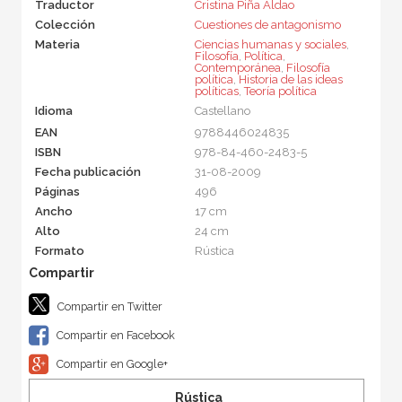
Traductor
Cristina Piña Aldao
Colección
Cuestiones de antagonismo
Materia
Ciencias humanas y sociales
,
Filosofía
,
Política
,
Contemporánea
,
Filosofía
política
,
Historia de las ideas
políticas
,
Teoría política
Idioma
Castellano
EAN
9788446024835
ISBN
978-84-460-2483-5
Fecha publicación
31-08-2009
Páginas
496
Ancho
17 cm
Alto
24 cm
Formato
Rústica
Compartir en Twitter
Compartir en Facebook
Compartir en Google+
Rústica