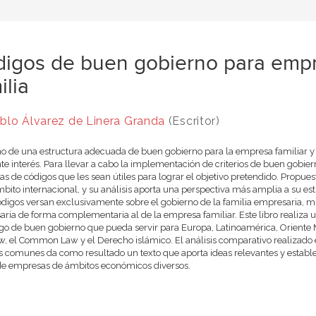
igos de buen gobierno para empr
ilia
blo Álvarez de Linera Granda
(Escritor)
ño de una estructura adecuada de buen gobierno para la empresa familiar y p
te interés. Para llevar a cabo la implementación de criterios de buen gobi
as de códigos que les sean útiles para lograr el objetivo pretendido. Propu
mbito internacional, y su análisis aporta una perspectiva más amplia a su e
ódigos versan exclusivamente sobre el gobierno de la familia empresaria, mie
ria de forma complementaria al de la empresa familiar. Este libro realiza
go de buen gobierno que pueda servir para Europa, Latinoamérica, Oriente M
aw, el Common Law y el Derecho islámico. El análisis comparativo realizado e
s comunes da como resultado un texto que aporta ideas relevantes y estab
e empresas de ámbitos económicos diversos.