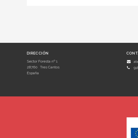
DIRECCIÓN
CONT
Sector Foresta nº 1
at
28760
Tres Cantos
91
España