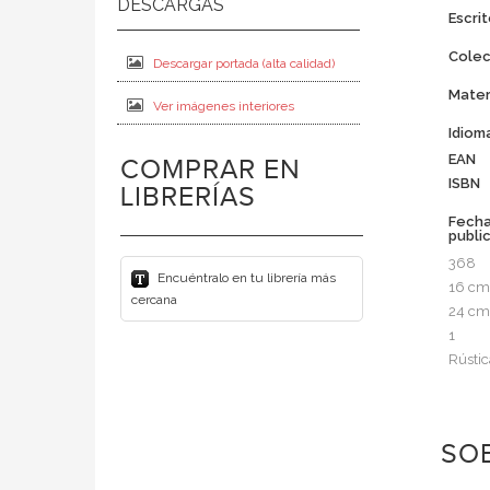
Escrit
Colec
Descargar portada (alta calidad)
Mater
Ver imágenes interiores
Idiom
EAN
COMPRAR EN
ISBN
LIBRERÍAS
Fech
publi
368
Encuéntralo en tu librería más
16 cm
cercana
24 cm
1
Rústic
SOB