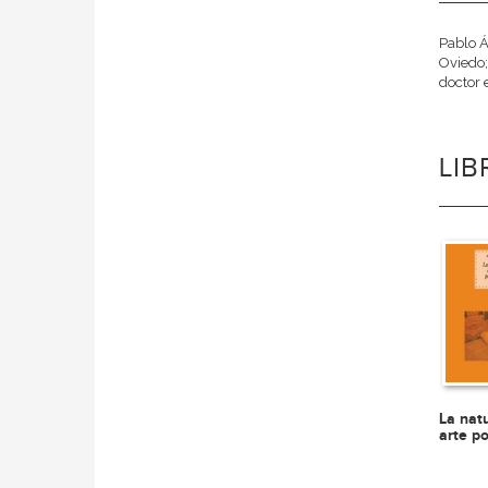
Pablo Á
Oviedo;
doctor 
LI
La nat
arte p