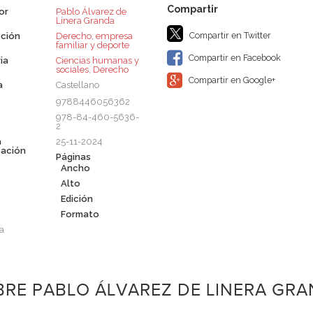
or
Pablo Álvarez de
Linera Granda
Compartir en Twitter
ción
Derecho, empresa
familiar y deporte
Compartir en Facebook
ia
Ciencias humanas y
sociales
,
Derecho
Compartir en Google+
a
Castellano
9788446056362
978-84-460-5636-
2
a
25-11-2024
cación
Páginas
Ancho
Alto
Edición
Formato
a
RE PABLO ÁLVAREZ DE LINERA GRA