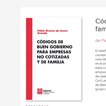
Cód
fam
de
Pa
El dise
constan
concret
en el á
estos c
empresa
de códi
Civil L
de idea
grupo d