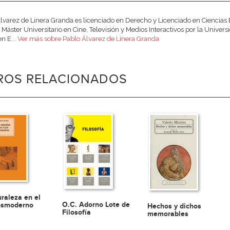
lvarez de Linera Granda es licenciado en Derecho y Licenciado en Ciencias
 Máster Universitario en Cine, Televisión y Medios Interactivos por la Unive
en E...
Ver más sobre Pablo Álvarez de Linera Granda
BROS RELACIONADOS
uraleza en el
O.C. Adorno Lote de
osmoderno
Hechos y dichos
Filosofía
memorables