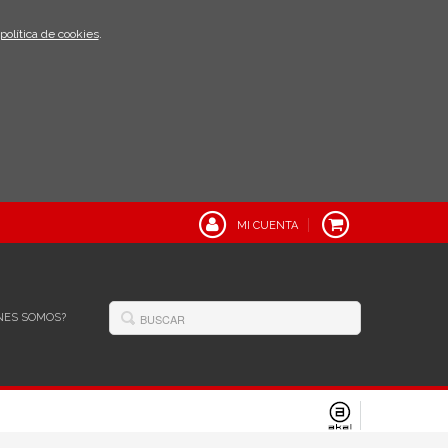
política de cookies
.
MI CUENTA
NES SOMOS?