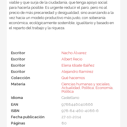
viable y que surja de la ciudadanía, que tenga apoyo social
para hacerla posible. Es urgente reducir el paro, pero no al
precio de más precariedad y desigualdad, sino avanzando a la
vez hacia un modelo productivo más justo, con soberanía
económica, ecológicamente sostenible, igualitario y basado en
el reparto del trabajo y la riqueza.
Escritor
Nacho Álvarez
Escritor
Albert Recio
Escritor
Elena Idoate Ibáñez
Escritor
Alejandro Ramírez
Colección
Qué hacemos
Materia
Ciencias humanas y sociales
,
Actualidad
,
Política
,
Economía
,
Política
Idioma
Castellano
EAN
9788446040866
ISBN
978-84-460-4086-6
Fecha publicación
27-10-2014
Páginas
80