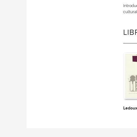
Introduc
cultura
LI
Ledou