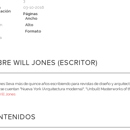
3
a
03-10-2016
cación
Páginas
Ancho
cm
Alto
Formato
a
RE WILL JONES (ESCRITOR)
nes lleva más de quince años escribiendo para revistas de diseño y arquitectu
 se cuentan "Nueva York (Arquitectura moderna)", "Unbuilt Masterworks of th
ill Jones
NTENIDOS