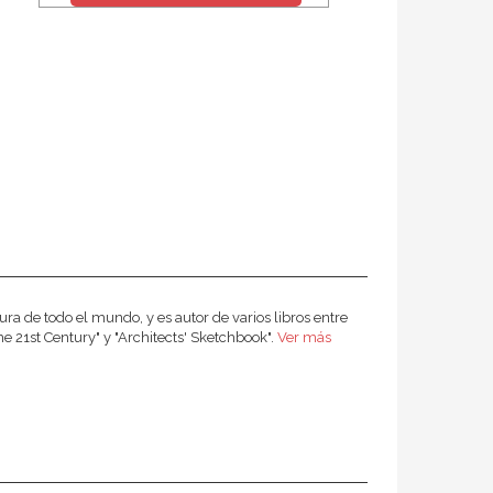
ra de todo el mundo, y es autor de varios libros entre
e 21st Century" y "Architects' Sketchbook".
Ver más