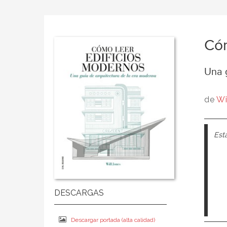
Cóm
Una 
de
Wi
Esta
Descargar portada (alta calidad)