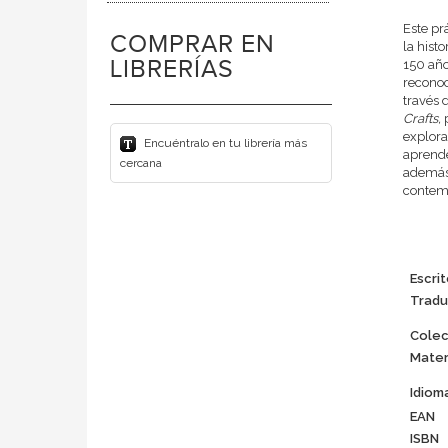
Este pr
COMPRAR EN
la hist
LIBRERÍAS
150 año
reconoc
través 
Crafts,
p
explora
Encuéntralo en tu librería más
aprende
cercana
además 
contem
Escrit
Tradu
Colec
Mater
Idiom
EAN
ISBN