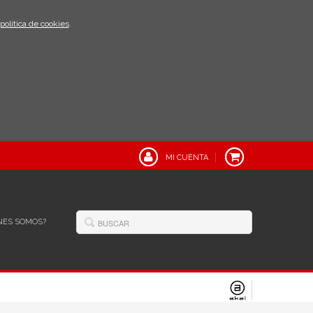
política de cookies
.
MI CUENTA
NES SOMOS?