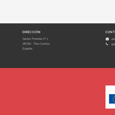
DIRECCIÓN
CONT
Sector Foresta nº 1
at
28760
Tres Cantos
91
España