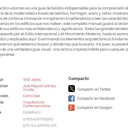
áctico volumen es una guía de bolsillo indispensable para la comprensión de
oria de la modernidad a través de ladrillos, hormigón, acero y vidrio, most
s de continua innovación e inspiración.Enseñándonos a leer las característic
erlas en los edificios que nos rodean, este completo manual guiará al lecto
de sus edificios más emblemáticos y significativos. Todas las grandes tende
asando por el Estilo Internacional y el Movimiento Moderno, hasta el ascen
dos y explicados aquí. Examinando los elementos arquitectónicos fundamental
remos qué debemos buscar y dónde hay que buscarlo. Así pues, la presente 
de una verdadera guía visual. Una lectura imprescindible para cualquier pe
poránea.
or
Will Jones
ctor
José Miguel Gómez
Compartir en Twitter
Acosta
ción
Cómo leer
Compartir en Facebook
ia
Arquitectura
,
Contemporánea
Compartir en Google+
a
Castellano
9788496669963
978-84-96669-96-