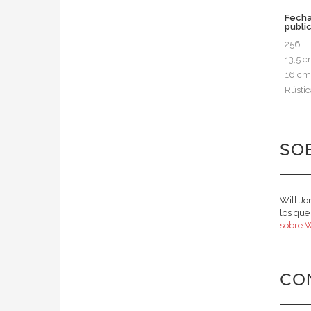
Fech
publi
256
13,5 
16 cm
Rústic
SOB
Will Jo
los que
sobre W
CO