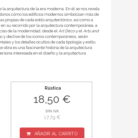
 la arquitectura de la era moderna. En él se nos revela
rándonos cómo los edificios modernos simbolizan más de
as propias de cada estilo arquitectónico, así como a
r en su recorrido por la arquitectura contemporánea, a
ncias de la modernidad, desde el
Art Déco
y el
Arts and
so y declive de los iconos contemporáneos, serán
es y los detalles ocultos de cada tipología y estilo,
obra es una fascinante historia de la arquitectura
rsona interesada en el diseño y la arquitectura
Rústica
18,50 €
SIN IVA
17,79 €
AÑADIR AL CARRITO