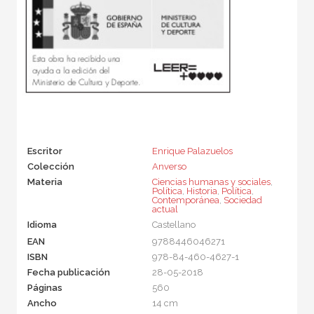
Escritor
Enrique Palazuelos
Colección
Anverso
Materia
Ciencias humanas y sociales
,
Política
,
Historia
,
Política
,
Contemporánea
,
Sociedad
actual
Idioma
Castellano
EAN
9788446046271
ISBN
978-84-460-4627-1
Fecha publicación
28-05-2018
Páginas
560
Ancho
14 cm