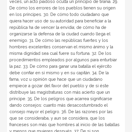
veces, un acto piadoso oculta un principio de tiranía. 29.
De cómo los errores de los pueblos tienen su origen
en los príncipes. 30. De cómo todo ciudadano que
quiera hacer uso de su autoridad para beneficiar a la
república ha de vencer la envidia; de cómo ha de
organizarse la defensa de la ciudad cuando llega el
enemigo. 31. De cómo las repúblicas fuertes y los
hombres excelentes conservan el mismo ánimo y la
misma dignidad sea cual fuere su fortuna. 32. De los
procedimientos empleados por algunos para enturbiar
la paz. 33. De cómo para ganar una batalla el ejército
debe confiar en sí mismo y en su capitán. 34. De la
fama, voz u opinión que hace que un ciudadano
empiece a gozar del favor del pueblo y de si éste
distribuye las magistraturas con más acierto que un
príncipe. 35. De los peligros que acarrea significarse
dando consejos: cuanto más desacostumbrado el
consejo mayor el peligro. 36. De las razones por las
que se consideraba, y aun se considera, que los
franceses son más que hombres al inicio de las batallas
y menos que mujeres después. 37. De si son