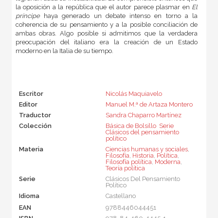
la oposición a la república que el autor parece plasmar en
El
príncipe
haya generado un debate intenso en torno a la
coherencia de su pensamiento y a la posible conciliación de
ambas obras. Algo posible si admitimos que la verdadera
preocupación del italiano era la creación de un Estado
moderno en la Italia de su tiempo.
Escritor
Nicolás Maquiavelo
Editor
Manuel M.ª de Artaza Montero
Traductor
Sandra Chaparro Martínez
Colección
Básica de Bolsillo  Serie
Clásicos del pensamiento
político
Materia
Ciencias humanas y sociales
,
Filosofía
,
Historia
,
Política
,
Filosofía política
,
Moderna
,
Teoría política
Serie
Clásicos Del Pensamiento
Político
Idioma
Castellano
EAN
9788446044451