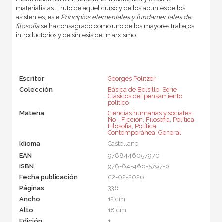
materialistas. Fruto de aquel curso y de los apuntes de los
asistentes, este
Principios elementales y fundamentales de
filosofía
se ha consagrado como uno de los mayores trabajos
introductorios y de síntesis del marxismo.
Escritor
Georges Politzer
Colección
Básica de Bolsillo  Serie
Clásicos del pensamiento
político
Materia
Ciencias humanas y sociales
,
No - Ficción
,
Filosofía
,
Política
,
Filosofía
,
Política
,
Contemporánea
,
General
Idioma
Castellano
EAN
9788446057970
ISBN
978-84-460-5797-0
Fecha publicación
02-02-2026
Páginas
336
Ancho
12 cm
Alto
18 cm
Edición
1