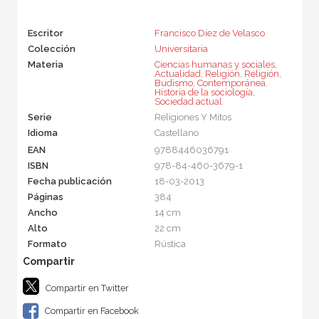
Escritor
Francisco Díez de Velasco
Colección
Universitaria
Materia
Ciencias humanas y sociales
,
Actualidad
,
Religión
,
Religión
,
Budismo
,
Contemporánea
,
Historia de la sociología
,
Sociedad actual
Serie
Religiones Y Mitos
Idioma
Castellano
EAN
9788446036791
ISBN
978-84-460-3679-1
Fecha publicación
18-03-2013
Páginas
384
Ancho
14 cm
Alto
22 cm
Formato
Rústica
Compartir en Twitter
Compartir en Facebook