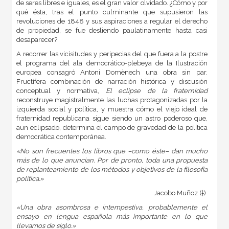
de seres libres e iguales, es el gran valor olvidado. ¿Cómo y por
qué ésta, tras el punto culminante que supusieron las
revoluciones de 1848 y sus aspiraciones a regular el derecho
de propiedad, se fue desliendo paulatinamente hasta casi
desaparecer?
A recorrer las vicisitudes y peripecias del que fuera a la postre
el programa del ala democrático-plebeya de la Ilustración
europea consagró Antoni Domènech una obra sin par.
Fructífera combinación de narración histórica y discusión
conceptual y normativa,
El eclipse de la fraternidad
reconstruye magistralmente las luchas protagonizadas por la
izquierda social y política, y muestra cómo el viejo ideal de
fraternidad republicana sigue siendo un astro poderoso que,
aun eclipsado, determina el campo de gravedad de la política
democrática contemporánea.
«No son frecuentes los libros que –como éste– dan mucho
más de lo que anuncian. Por de pronto, toda una propuesta
de replanteamiento de los métodos y objetivos de la filosofía
política.»
Jacobo Muñoz (†)
«Una obra asombrosa e intempestiva, probablemente el
ensayo en lengua española más importante en lo que
llevamos de siglo.»