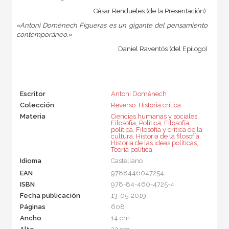
César Rendueles (de la Presentación)
«Antoni Domènech Figueras es un gigante del pensamiento
contemporáneo.»
Daniel Raventós (del Epílogo)
Escritor
Antoni Domènech
Colección
Reverso. Historia crítica
Materia
Ciencias humanas y sociales
,
Filosofía
,
Política
,
Filosofía
política
,
Filosofía y crítica de la
cultura
,
Historia de la filosofía
,
Historia de las ideas políticas
,
Teoría política
Idioma
Castellano
EAN
9788446047254
ISBN
978-84-460-4725-4
Fecha publicación
13-05-2019
Páginas
608
Ancho
14 cm