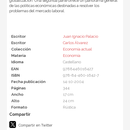
globalización. Una segunda parte ofrece un panorama general
de las políticas económicas destinadas a resolver los
problemas del mercado laboral.
Escritor
Juan Ignacio Palacio
Escritor
Carlos Álvarez
Colección
Economía actual
Materia
Economía
Idioma
Castellano
EAN
9788446016427
ISBN
978-84-460-1642-7
Fecha publicación
14-10-2004
Páginas
344
Ancho
17 cm
Alto
24 cm
Formato
Rústica
Compartir en Twitter