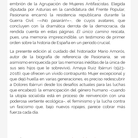
embrión de la Agrupación de Mujeres Antifascistas. Elegida
diputada por Asturias en la candidatura del Frente Popular,
Pasionaria encarnó la resistencia republicana durante la
Guerra Civil –«¡No pasarán!»–, de cuyos avatares, que
concluyen con la dramática derrota de la democracia, da
rendida cuenta en estas páginas.
El único camino
rescata,
pues, una memoria imprescindible, un testimonio de primer
orden sobre la historia de España en un periodo crucial.
La presente edición al cuidado del historiador Mario Amorós,
autor de la biografía de referencia de Pasionaria, se ve
asimismo enriquecida por las memorias inéditas de la única de
sus seis hijos que le sobrevivió, Amaya Ruiz Ibárruri (1923-
2018), que ofrecen un vívido contrapunto. Mujer excepcional y
que dejó huella en varias generaciones, es preciso redescubrir
a Dolores Ibárruri desde los desafíos actuales para las luchas
que encabezó: la emancipación del género humano –cuando
la utopía socialista está en proceso de reinvención con una
poderosa vertiente ecológica–, el feminismo y la lucha contra
un fascismo que, bajo nuevos ropajes, parece cobrar más
fuerza cada día.