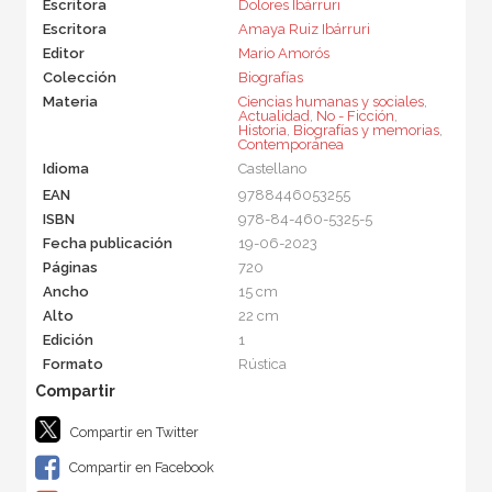
Escritora
Dolores Ibárruri
Escritora
Amaya Ruiz Ibárruri
Editor
Mario Amorós
Colección
Biografías
Materia
Ciencias humanas y sociales
,
Actualidad
,
No - Ficción
,
Historia
,
Biografías y memorias
,
Contemporánea
Idioma
Castellano
EAN
9788446053255
ISBN
978-84-460-5325-5
Fecha publicación
19-06-2023
Páginas
720
Ancho
15 cm
Alto
22 cm
Edición
1
Formato
Rústica
Compartir en Twitter
Compartir en Facebook