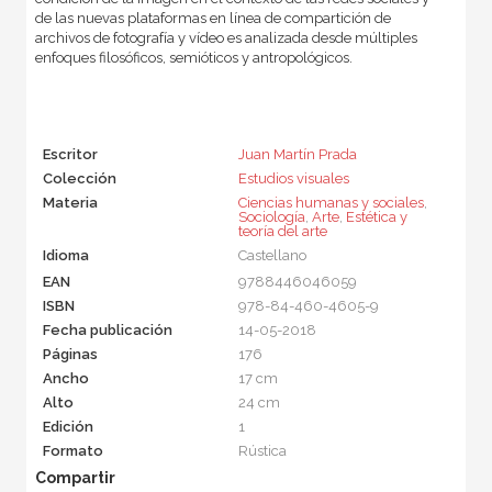
de las nuevas plataformas en línea de compartición de
archivos de fotografía y vídeo es analizada desde múltiples
enfoques filosóficos, semióticos y antropológicos.
Escritor
Juan Martín Prada
Colección
Estudios visuales
Materia
Ciencias humanas y sociales
,
Sociología
,
Arte
,
Estética y
teoría del arte
Idioma
Castellano
EAN
9788446046059
ISBN
978-84-460-4605-9
Fecha publicación
14-05-2018
Páginas
176
Ancho
17 cm
Alto
24 cm
Edición
1
Formato
Rústica