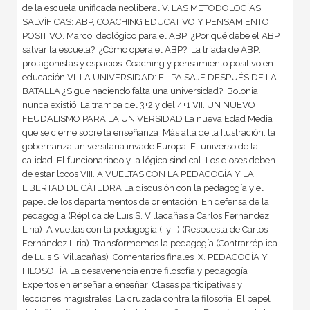
de la escuela unificada neoliberal V. LAS METODOLOGÍAS
SALVÍFICAS: ABP, COACHING EDUCATIVO Y PENSAMIENTO
POSITIVO. Marco ideológico para el ABP  ¿Por qué debe el ABP
salvar la escuela?  ¿Cómo opera el ABP?  La tríada de ABP:
protagonistas y espacios  Coaching y pensamiento positivo en
educación VI. LA UNIVERSIDAD: EL PAISAJE DESPUÉS DE LA
BATALLA ¿Sigue haciendo falta una universidad?  Bolonia
nunca existió  La trampa del 3+2 y del 4+1 VII. UN NUEVO
FEUDALISMO PARA LA UNIVERSIDAD La nueva Edad Media
que se cierne sobre la enseñanza  Más allá de la Ilustración: la
gobernanza universitaria invade Europa  El universo de la
calidad  El funcionariado y la lógica sindical  Los dioses deben
de estar locos VIII. A VUELTAS CON LA PEDAGOGÍA Y LA
LIBERTAD DE CÁTEDRA La discusión con la pedagogía y el
papel de los departamentos de orientación  En defensa de la
pedagogía (Réplica de Luis S. Villacañas a Carlos Fernández
Liria)  A vueltas con la pedagogía (I y II) (Respuesta de Carlos
Fernández Liria)  Transformemos la pedagogía (Contrarréplica
de Luis S. Villacañas)  Comentarios finales IX. PEDAGOGÍA Y
FILOSOFÍA La desavenencia entre filosofía y pedagogía 
Expertos en enseñar a enseñar  Clases participativas y
lecciones magistrales  La cruzada contra la filosofía  El papel