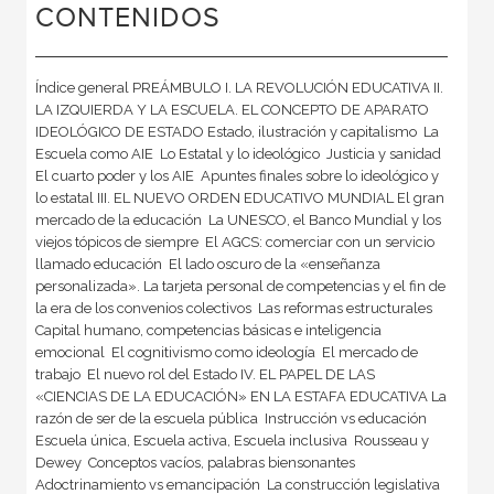
CONTENIDOS
Índice general PREÁMBULO I. LA REVOLUCIÓN EDUCATIVA II.
LA IZQUIERDA Y LA ESCUELA. EL CONCEPTO DE APARATO
IDEOLÓGICO DE ESTADO Estado, ilustración y capitalismo  La
Escuela como AIE  Lo Estatal y lo ideológico  Justicia y sanidad 
El cuarto poder y los AIE  Apuntes finales sobre lo ideológico y
lo estatal III. EL NUEVO ORDEN EDUCATIVO MUNDIAL El gran
mercado de la educación  La UNESCO, el Banco Mundial y los
viejos tópicos de siempre  El AGCS: comerciar con un servicio
llamado educación  El lado oscuro de la «enseñanza
personalizada». La tarjeta personal de competencias y el fin de
la era de los convenios colectivos  Las reformas estructurales 
Capital humano, competencias básicas e inteligencia
emocional  El cognitivismo como ideología  El mercado de
trabajo  El nuevo rol del Estado IV. EL PAPEL DE LAS
«CIENCIAS DE LA EDUCACIÓN» EN LA ESTAFA EDUCATIVA La
razón de ser de la escuela pública  Instrucción vs educación 
Escuela única, Escuela activa, Escuela inclusiva  Rousseau y
Dewey  Conceptos vacíos, palabras biensonantes 
Adoctrinamiento vs emancipación  La construcción legislativa