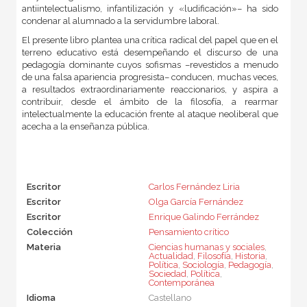
antiintelectualismo, infantilización y «ludificación»– ha sido
condenar al alumnado a la servidumbre laboral.
El presente libro plantea una crítica radical del papel que en el
terreno educativo está desempeñando el discurso de una
pedagogía dominante cuyos sofismas –revestidos a menudo
de una falsa apariencia progresista– conducen, muchas veces,
a resultados extraordinariamente reaccionarios, y aspira a
contribuir, desde el ámbito de la filosofía, a rearmar
intelectualmente la educación frente al ataque neoliberal que
acecha a la enseñanza pública.
Escritor
Carlos Fernández Liria
Escritor
Olga García Fernández
Escritor
Enrique Galindo Ferrández
Colección
Pensamiento crítico
Materia
Ciencias humanas y sociales
,
Actualidad
,
Filosofía
,
Historia
,
Política
,
Sociología
,
Pedagogía
,
Sociedad
,
Política
,
Contemporánea
Idioma
Castellano