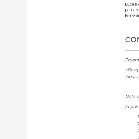
Luce Ir
patriar
femenin
CO
Proemi
«Desqu
Irigar
Nota d
El pun