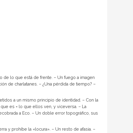
legio de lo que está de frente. – Un fuego a imagen
ición de charla­tanes. – ¿Una pérdida de tiempo? –
tidos a un mismo principio de identidad. – Con la
que es = lo que ellos ven, y viceversa. – La
ecobrada a Eco. – Un doble error topográfico, sus
ra y prohíbe la «locura». – Un resto de afasia. –