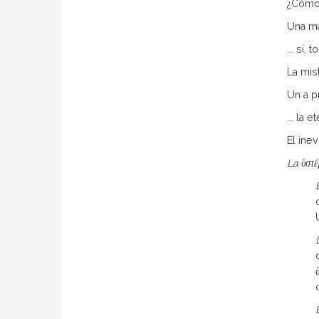
¿Cómo 
Una ma
... si
La mis
Un a pr
... la 
El ine
La
ὑστ