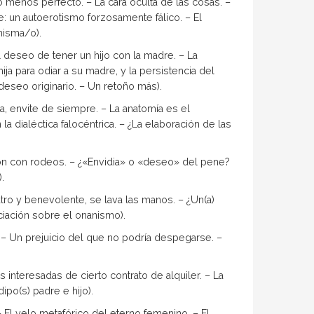
 menos perfecto. – La cara oculta de las cosas. –
 un autoerotismo forzosamen­te fálico. – El
misma/o).
deseo de tener un hijo con la madre. – La
ja para odiar a su madre, y la persis­tencia del
deseo originario. – Un retoño más).
a, envite de siempre. – La anatomía es el
 dialéctica falocéntrica. – ¿La ela­boración de las
n con ro­deos. – ¿«Envidia» o «deseo» del pene?
.
tro y benevolente, se lava las ma­nos. – ¿Un(a)
ciación sobre el onanismo).
 – Un prejuicio del que no podría despegarse. –
s interesadas de cierto contrato de alquiler. – La
o(s) pa­dre e hijo).
 El velo metafórico del eterno femenino. – El