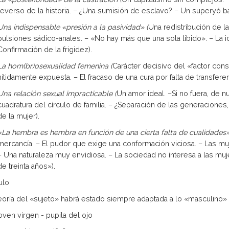
reverso de la historia. – ¿Una sumi­sión de esclavo? – Un superyó b
Una indispensable «presión a la pasividad» (
Una redistribución de la
pulsiones sádico-anales. – «No hay más que una sola libido». – La ide
Confirmación de la frigidez).
La hom(br)osexualidad femenina (
Carácter decisivo del «factor cons
nítidamente expuesta. – El fracaso de una cura por falta de transferen
Una relación sexual impracticable (
Un amor ideal. –Si no fuera, de 
cuadratura del círculo de familia. – ¿Separación de las generaciones
de la mujer).
«La hembra es hembra en función de una cierta falta de cualidades»
mercan­cía. – El pudor que exige una conformación viciosa. – Las mu
– Una naturaleza muy envidiosa. – La sociedad no interesa a las muj
de treinta años»).
ulo
eoría del «sujeto» habrá estado siempre adaptada a lo «masculino»
joven virgen - pupila del ojo