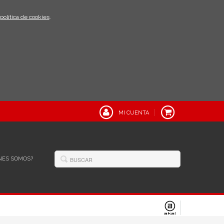
política de cookies
.
MI CUENTA
NES SOMOS?