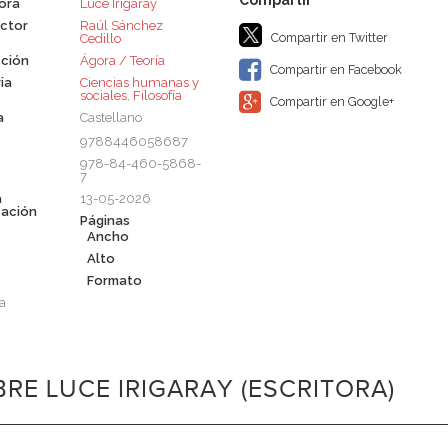
tora
Luce Irigaray
ctor
Raúl Sánchez
Compartir en Twitter
Cedillo
ción
Ágora / Teoría
Compartir en Facebook
ia
Ciencias humanas y
sociales
,
Filosofía
Compartir en Google+
a
Castellano
9788446058687
978-84-460-5868-
7
a
13-05-2026
cación
Páginas
Ancho
Alto
Formato
a
RE LUCE IRIGARAY (ESCRITORA)