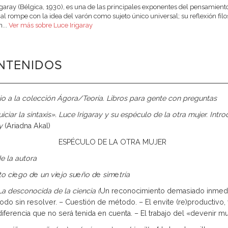
igaray (Bélgica, 1930), es una de las principales exponentes del pensamiento f
cal rompe con la idea del varón como sujeto único universal; su reflexión fil
...
Ver más sobre Luce Irigaray
NTENIDOS
o a la colección Ágora/Teoría. Libros para gente con preguntas
iciar la sintaxis». Luce Irigaray y su espéculo de la otra mujer. Int
ay
(Ariadna Akal)
ESPÉCULO DE LA OTRA MUJER
e la autora
to ci
e
go d
e
un vi
e
jo su
e
ño d
e
sim
e
tría
La desconocida de la ciencia (
Un reconocimiento demasiado inmedia
todo sin resolver. – Cues­tión de método. – El envite (re)productivo,
diferencia que no será te­nida en cuenta. – El trabajo del «devenir mu