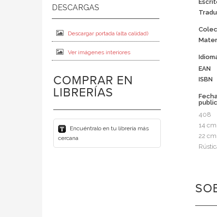
Escri
Tradu
Colec
Descargar portada (alta calidad)
Mater
Ver imágenes interiores
Idiom
EAN
COMPRAR EN
ISBN
LIBRERÍAS
Fech
publi
408
14 cm
Encuéntralo en tu librería más
22 cm
cercana
Rústic
SOB