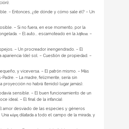
ción).
able. – Entonces, ¿de dónde y cómo sale él? – Un
posible. – Si no fuera, en ese momento, por la
ngelada. – El auto... escamoteado en la λήθεια. –
pejos. – Un procreador inengendrado. – El
 apariencia (de) sol. – Cuestión de propiedad. –
 pequeño, y viceversa. – El patrón mismo. – Más
Padre. – La madre, fe­lizmente, sería sin
 proyección no habrá (tenido) lu­gar jamás).
todavía sensible. – El buen funcionamiento de un
 ideal. – El final de la infancia).
 El amor des­viado de las especies y géneros
 – Una κόρη dilatada a todo el campo de la mirada, y