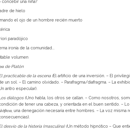
concebir una niña?
dre de hielo
, tomando el ojo de un hombre recién muerto
térica
iori paradójico
eterna ironía de la comunidad...
vitable volumen
έρα
de Platón
El practicable de la escena (
El artificio de una inversión. – El privi
de un sol. – El camino olvi­dado. – Parafragma/diafragma. – La exhib
Un antro especular).
Los diálogos (
Uno habla, los otros se callan. – Como nosotros, some
condición de tener una cabeza, y orientada en el buen sentido. – Lo 
ἀλήθεια, una denega­ción necesaria entre hombres. – La voz misma r
consecuencias).
El desvío de la histeria (masculina) (
Un método hipnótico – Que entier