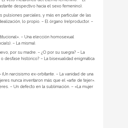
astante despectivo hacia el sexo femenino).
s pulsiones parciales, y más en particular de las
alización, lo propio. – El ór­gano (re)productor. –
titucional». – Una elec­ción homosexual
cia(s). – La misma).
nuevo, por su madre. – ¿O por su suegra? – La
, o desfase histórico? – La bisexualidad enigmática
 (
Un narcisismo ex-orbitante. – La vanidad de una
jeres nunca inventaron más que el «arte de tejer».
eres. – Un defecto en la sublimación. – «La mujer