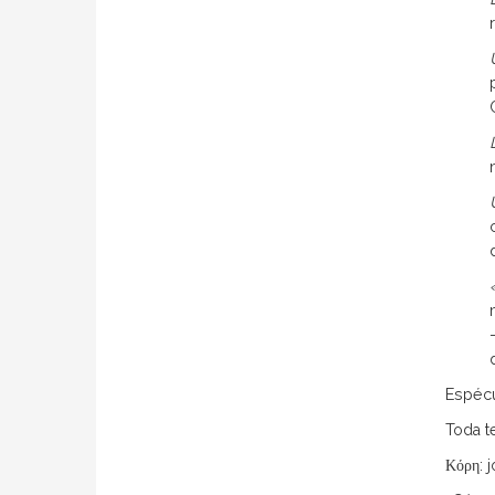
Espéc
Toda t
Κόρη: 