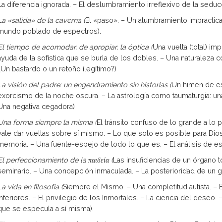
La diferencia ignorada. – El deslum­bramiento irreflexivo de la seduc
La «salida» de la caverna (
El «paso». – Un alumbramiento impractic
mundo poblado de espectros).
El tiempo de acomodar, de apropiar, la óptica (
Una vuelta (total) im
ayuda de la sofística que se burla de los dobles. – Una naturaleza co
¿Un bastardo o un retoño ilegítimo?)
La visión del padre: un engendramiento sin historias (
Un himen de es
exorcismo de la noche oscura. – La astrología como taumatur­gia: una
Una negativa cegadora)
Una forma siempre la misma (
El tránsito confuso de lo grande a lo
vale dar vueltas sobre sí mismo. – Lo que solo es posible para Dios-
memoria. – Una fuente-espejo de todo lo que es. – El análisis de esa
El perfeccionamiento de la παιδεία (
Las insuficiencias de un órgano 
seminario. – Una concepción inma­culada. – La posterioridad de un goce
La vida en filosofía (
Siempre el Mismo. – Una completitud autista. –
inferiores. – El privilegio de los Inmortales. – La ciencia del deseo.
que se especula a sí misma).