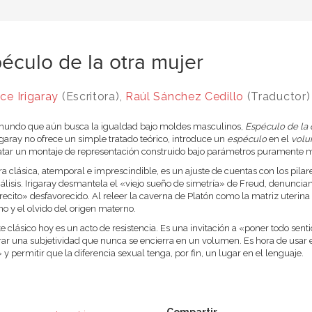
éculo de la otra mujer
ce Irigaray
(Escritora),
Raúl Sánchez Cedillo
(Traductor)
mundo que aún busca la igualdad bajo moldes masculinos,
Espéculo de la 
igaray no ofrece un simple tratado teórico, introduce un
espéculo
en el
vol
tar un montaje de representación construido bajo parámetros puramente m
ra clásica, atemporal e imprescindible, es un ajuste de cuentas con los pilare
álisis. Irigaray desmantela el «viejo sueño de simetría» de Freud, denunciand
cito» desfavorecido. Al releer la caverna de Platón como la matriz uterina ol
o y el olvido del origen materno.
te clásico hoy es un acto de resistencia. Es una invitación a «poner todo sent
ar una subjetividad que nunca se encierra en un volumen. Es hora de usar el
y permitir que la diferencia sexual tenga, por fin, un lugar en el lenguaje.