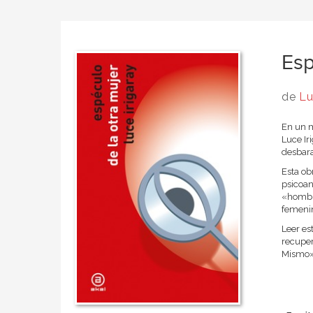
Esp
de
Lu
En un 
Luce Ir
desbara
Esta ob
psicoan
«hombre
femenin
Leer es
recuper
Mismo» 