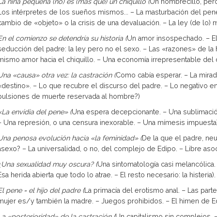
La niña pequeña (no) es (más que) un chiquillo (
Un hombrecillo, pero
Los intérpretes de los sueños mismos... – La masturbación del pene:
cambio de «objeto» o la crisis de una deva­luación. – La ley (de lo) 
En el comienzo se detendría su historia (
Un amor insospechado. – El 
seducción del padre: la ley pero no el sexo. – Las «razones» de la hi
mismo amor hacia el chiquillo. – Una economía irrepresentable del 
Una «causa» otra vez: la castración (
Como cabía esperar. – La mirad
«destino». – Lo que recubre el discurso del padre. – Lo negativo en la
pulsiones de muerte reservada al hombre?)
«La envidia del pene» (
Una espera decepcionante. – Una sublimació
– Una represión, o una censura inexorable. – Una mímesis impuesta)
Una penosa evolución hacia «la feminidad» (
De la que el padre, neu
asexo? – La universalidad, o no, del com­plejo de Edipo. – Libre aso
¿Una sexualidad muy oscura? (
Una sintomatología casi melancólica.
Esa herida abierta que todo lo atrae. – El resto necesario: la histeria).
El pene = el hijo del padre (
La primacía del erotismo anal. – Las parte
mujer es/y también la madre. – Juegos prohibidos. – El himen de Edip
La «posterioridad» de la castración (
Un capitalismo sin complejos. –