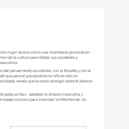
otra mujer
se alza como una incendiaria provocación.
umen
de la cultura para dilatar sus cavidades y
asculinos.
s del pensamiento occidental, con la filosofía y con el
o que para el psicoanálisis la niña es solo un
vidada, revela que la razón se erigió sobre el silencio
ido patas arriba», sabotear la sintaxis masculina y
 espejo cóncavo para incendiar los fetiches de «lo