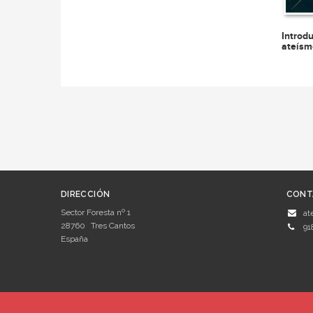
Introdu
ateísm
DIRECCIÓN
CONT
Sector Foresta nº 1
at
28760
Tres Cantos
91
España