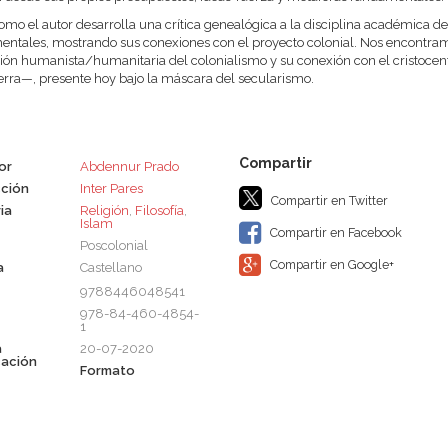
como el autor desarrolla una crítica genealógica a la disciplina académica de 
ntales, mostrando sus conexiones con el proyecto colonial. Nos encontramo
ón humanista/humanitaria del colonialismo y su conexión con el cristocen
ierra—, presente hoy bajo la máscara del secularismo.
or
Abdennur Prado
ción
Inter Pares
Compartir en Twitter
ia
Religión
,
Filosofía
,
Islam
Compartir en Facebook
Poscolonial
Compartir en Google+
a
Castellano
9788446048541
978-84-460-4854-
1
a
20-07-2020
cación
Formato