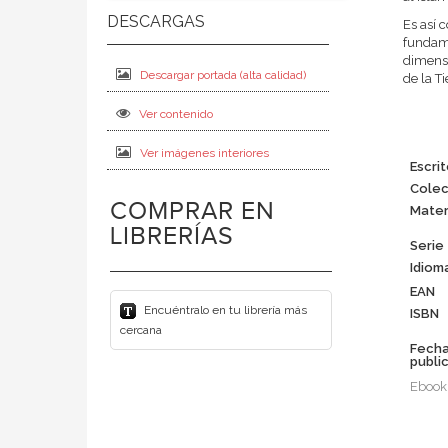
Es así 
fundame
dimensi
Descargar portada (alta calidad)
de la T
Ver contenido
Ver imágenes interiores
Escrit
Colec
COMPRAR EN
Mater
LIBRERÍAS
Serie
Idiom
EAN
Encuéntralo en tu librería más
ISBN
cercana
Fech
publi
Ebook