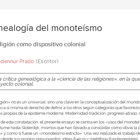
ealogía del monoteísmo
ligión como dispositivo colonial
dennur Prado
(Escritor)
 crítica genealógica a la «ciencia de las religiones», en la 
yecto colonial.
igión» no es un
universal
, sino una clave en la conceptualización del mundo 
o a sí misma el derecho de definir a los otros según categorías que favore
as propias de la episteme moderna: Modernidad-tradición, progreso-atraso, 
r de esta constatación, el presente ensayo se centra en los «usos del mono
ume hasta Sloterdijk, mismos que han llevado a consolidar como obvia la pr
» y como si fuese un «monoteísmo estricto». Una vez realizado el trabajo d
m desde sus propios presupuestos, ideas-fuerza y metáforas fundamentales.