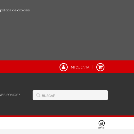
política de cookies
.
MI CUENTA
NES SOMOS?