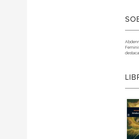
SO
Abdennu
Feminis
destacan
LI