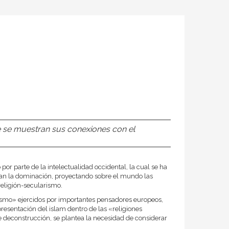
que se muestran sus conexiones con el
por parte de la intelectualidad occidental, la cual se ha
zcan la dominación, proyectando sobre el mundo las
religión-secularismo.
teísmo» ejercidos por importantes pensadores europeos,
esentación del islam dentro de las «religiones
e deconstrucción, se plantea la necesidad de considerar