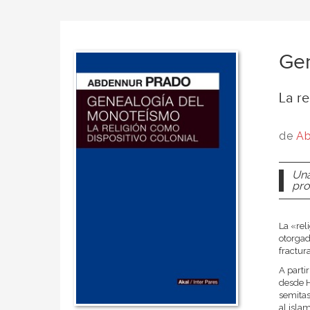
Gen
La re
de
Ab
Una
pro
La «rel
otorgad
fractur
A parti
desde H
semitas
al isla