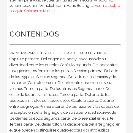
alemán para Akal se cuentan obras de Theodor W. Adorno,
Johann Joachim Winckelmann, Hans Belting, ...
Ver más sobre
Joaquín Chamorro Mielke
CONTENIDOS
PRIMERA PARTE. ESTUDIO DEL ARTE EN SU ESENCIA
Capítulo primero. Del origen del arte y las causas de su
diversidad entre los pueblos Capítulo segundo. Del arte entre
los egipcios, los fenicios y los persas Sección primera. Del arte
de los egipcios Sección segunda. Del arte de los fenicios y de
los persas Capítulo tercero. Del arte entre los etruscos y sus
vecinos Primera parte. De los etruscos Segunda parte. Del
estilo de los artistas etruscos Tercera parte. Del arte de los
pueblos limítrofes con los etruscos Capítulo cuarto. Del arte
entre los griegos Primera parte. De las razones y las causas de
la aceptación del arte griego y de su superioridad sobre el de
los demás pueblos Segunda parte. De lo esencial en el arte
Tercera parte. Del desarrollo y la decadencia del arte griego, en
el que pueden distinguirse cuatro épocas y cuatro estilos