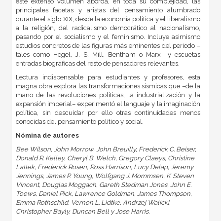
este extenso volumen aborda, en toda su complejidad, las
principales facetas y aristas del pensamiento alumbrado
durante el siglo XIX, desde la economía política y el liberalismo
a la religión, del radicalismo democrático al nacionalismo,
pasando por el socialismo y el feminismo. Incluye asimismo
estudios concretos de las figuras más eminentes del periodo –
tales como Hegel, J. S. Mill, Bentham o Marx– y escuetas
entradas biográficas del resto de pensadores relevantes.
Lectura indispensable para estudiantes y profesores, esta
magna obra explora las transformaciones sísmicas que –de la
mano de las revoluciones políticas, la industrialización y la
expansión imperial– experimentó el lenguaje y la imaginación
política, sin descuidar por ello otras continuidades menos
conocidas del pensamiento político y social.
Nómina de autores
Bee Wilson, John Morrow, John Breuilly, Frederick C. Beiser,
Donald R. Kelley, Cheryl B. Welch, Gregory Claeys, Christine
Lattek, Frederick Rosen, Ross Harrison, Lucy Delap, Jeremy
Jennings, James P. Young, Wolfgang J. Mommsen, K. Steven
Vincent, Douglas Moggach, Gareth Stedman Jones, John E.
Toews, Daniel Pick, Lawrence Goldman, James Thompson,
Emma Rothschild, Vernon L. Lidtke, Andrzej Walicki,
Christopher Bayly, Duncan Bell y Jose Harris.