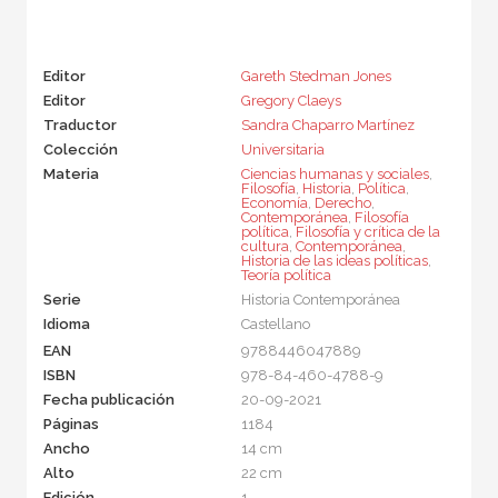
Editor
Gareth Stedman Jones
Editor
Gregory Claeys
Traductor
Sandra Chaparro Martínez
Colección
Universitaria
Materia
Ciencias humanas y sociales
,
Filosofía
,
Historia
,
Política
,
Economía
,
Derecho
,
Contemporánea
,
Filosofía
política
,
Filosofía y crítica de la
cultura
,
Contemporánea
,
Historia de las ideas políticas
,
Teoría política
Serie
Historia Contemporánea
Idioma
Castellano
EAN
9788446047889
ISBN
978-84-460-4788-9
Fecha publicación
20-09-2021
Páginas
1184
Ancho
14 cm
Alto
22 cm
Edición
1