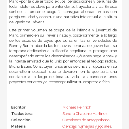
Marx –por la que arrostró exilios, persecuciones y penurias de
toda índole– es clave para entender su trayectoria vital. En este
sentido, la presente biografía consigue abordar ambas con
pareja equidad y construir una narrativa intelectual a la altura
del genio de Tréveris.
Este primer volumen se ocupa de la infancia y juventud de
Marx, primero en su Tréveris natal y, posteriormente, a lo largo
de los estudios de leyes que cursa en las universidades de
Bonn y Berlín; aborda las tentativas literarias del joven Karl, su
temprana dedicación a la filosofía hegeliana, el protagonismo
desempeñado entre los denominados «jóvenes hegelianos» y
la intensa amistad que lo unió por entonces al teólogo radical
Bruno Bauer. Constituyen unos años de crisis y rupturas en su
desarrollo intelectual, que lo llevaron –en lo que sería una
constante a lo largo de toda su vida– a abandonar unos
proyectos por otros y a reconceptualizar su empresa crítica.
Escritor
Michael Heinrich
Traductora
Sandra Chaparro Martínez
Colección
Cuestiones de antagonismo
Materia
Ciencias humanas y sociales
,