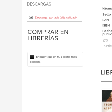
Idiom
Sello
Descargar portada (alta calidad)
EAN
ISBN
COMPRAR EN
Fech
publi
LIBRERÍAS
176
Rústic
Encuéntralo en tu librería más
cercana
LI