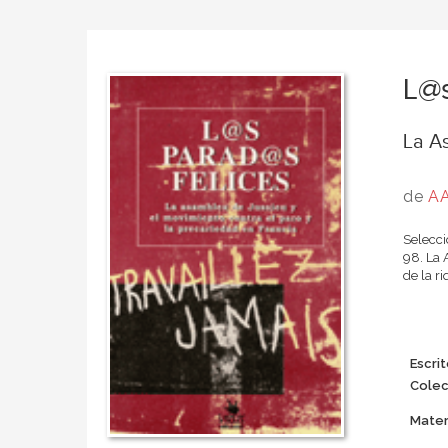
L@s
La As
de
AA
Selecci
98. La 
de la r
Escrit
Colec
Mater