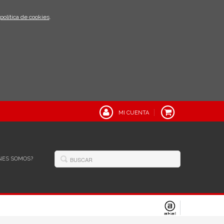
política de cookies
.
MI CUENTA
NES SOMOS?