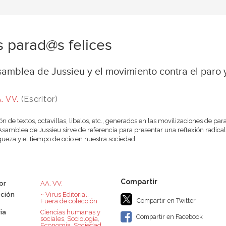
 parad@s felices
amblea de Jussieu y el movimiento contra el paro 
. VV.
(Escritor)
ón de textos, octavillas, libelos, etc., generados en las movilizaciones de 
Asamblea de Jussieu sirve de referencia para presentar una reflexión radical 
iqueza y el tiempo de ocio en nuestra sociedad.
or
AA. VV.
ción
~ Virus Editorial.
Compartir en Twitter
Fuera de colección
ia
Ciencias humanas y
Compartir en Facebook
sociales
,
Sociología
,
Economía
,
Sociedad