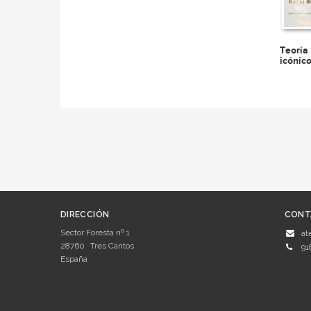
Teoría
icónic
DIRECCIÓN
CONT
Sector Foresta nº 1
at
28760
Tres Cantos
91
España