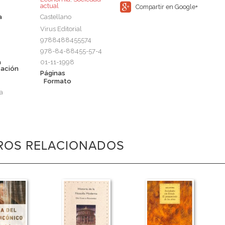
actual
Compartir en Google+
a
Castellano
Virus Editorial
9788488455574
978-84-88455-57-4
a
01-11-1998
cación
Páginas
Formato
a
BROS RELACIONADOS