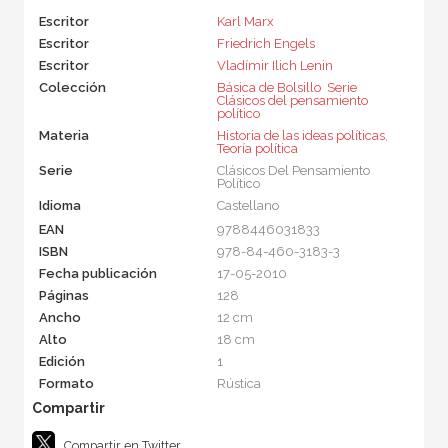
Escritor
Karl Marx
Escritor
Friedrich Engels
Escritor
Vladímir Ilich Lenin
Colección
Básica de Bolsillo  Serie
Clásicos del pensamiento
político
Materia
Historia de las ideas políticas
,
Teoría política
Serie
Clásicos Del Pensamiento
Político
Idioma
Castellano
EAN
9788446031833
ISBN
978-84-460-3183-3
Fecha publicación
17-05-2010
Páginas
128
Ancho
12 cm
Alto
18 cm
Edición
1
Formato
Rústica
Compartir en Twitter