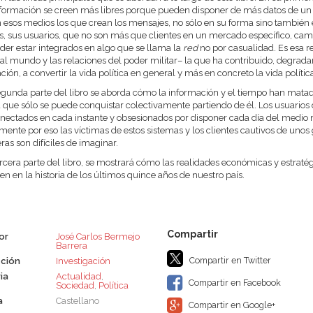
nformación se creen más libres porque pueden disponer de más datos de u
 esos medios los que crean los mensajes, no sólo en su forma sino también e
es, sus usuarios, que no son más que clientes en un mercado específico, camb
der estar integrados en algo que se llama la
red
no por casualidad. Es esa 
l mundo y las relaciones del poder militar– la que ha contribuido, degradan
ción, a convertir la vida política en general y más en concreto la vida polít
egunda parte del libro se aborda cómo la información y el tiempo han matado
d que sólo se puede conquistar colectivamente partiendo de él. Los usuarios 
nectados en cada instante y obsesionados por disponer cada día del medio 
mente por eso las víctimas de estos sistemas y los clientes cautivos de un
ras son difíciles de imaginar.
ercera parte del libro, se mostrará cómo las realidades económicas y estratég
en en la historia de los últimos quince años de nuestro país.
or
José Carlos Bermejo
Barrera
Compartir en Twitter
ción
Investigación
ia
Actualidad
,
Compartir en Facebook
Sociedad
,
Política
a
Castellano
Compartir en Google+