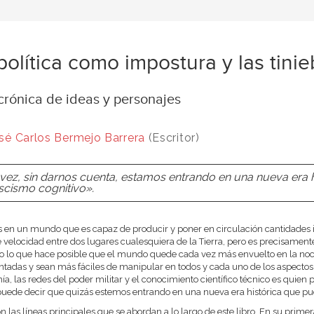
política como impostura y las tinie
crónica de ideas y personajes
sé Carlos Bermejo Barrera
(Escritor)
 vez, sin darnos cuenta, estamos entrando en una nueva era h
scismo cognitivo».
 en un mundo que es capaz de producir y poner en circulación cantidades 
velocidad entre dos lugares cualesquiera de la Tierra, pero es precisamente
po lo que hace posible que el mundo quede cada vez más envuelto en la noch
ntadas y sean más fáciles de manipular en todos y cada uno de los aspectos 
a, las redes del poder militar y el conocimiento científico técnico es quie
puede decir que quizás estemos entrando en una nueva era histórica que pud
on las líneas principales que se abordan a lo largo de este libro. En su primer