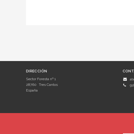
DIRECCIÓN
CONT
Sector Foresta nº 1
at
28760
Tres Cantos
91
España