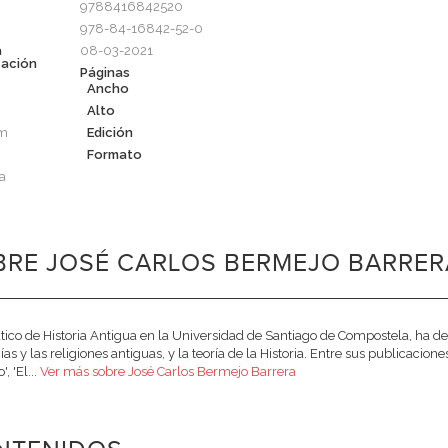
9788416842520
978-84-16842-52-0
a
08-03-2021
cación
Páginas
Ancho
Alto
cm
Edición
Formato
a
RE JOSÉ CARLOS BERMEJO BARRERA
tico de Historia Antigua en la Universidad de Santiago de Compostela, ha de
ías y las religiones antiguas, y la teoría de la Historia. Entre sus publicacio
', 'El...
Ver más sobre José Carlos Bermejo Barrera