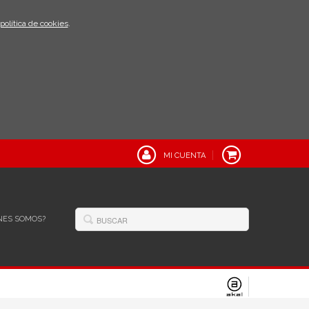
política de cookies
.
MI CUENTA
NES SOMOS?