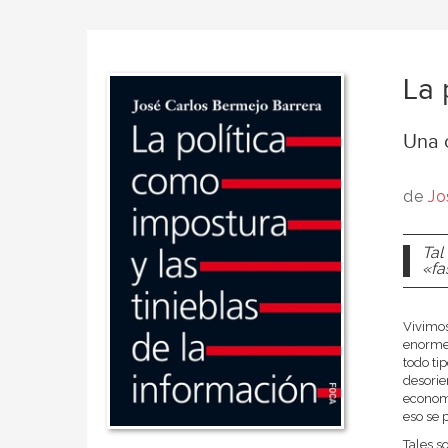
La 
Una 
de
Jo
Tal
«fa
Vivimos
enorme 
todo ti
desorie
economí
eso se 
Tales s