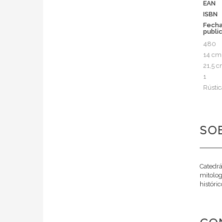
EAN
ISBN
Fech
publi
480
14 cm
21,5 
1
Rústic
SOB
Catedrá
mitolog
histórico