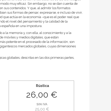
n modo muy eficaz. Sin embargo, no se dan cuenta de
n sus contenidos. Y que, al admitir los formatos
ian sus formas de pensar, expresarse, e incluso de vivir,
red que actúa en la economía –que es el poder real que
do el nivel del pensamiento y la calidad de la
ica española en una impostura.
 a la memoria y, con ella, al conocimiento y a la
de móviles y medios digitales, que están
más potente en el procesado de la información, son
os gigantescos mercados globales, cuyas dimensiones
icas globales, descritas en las dos primeras partes,
Rústica
26,00 €
SIN IVA
25,00 €