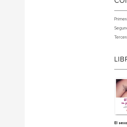
CO
Primer
Segund
Tercer
LI
El sex