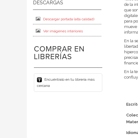
de la i
que son
digital
Descargar portada (alta calidad)
para po
mueve a
Ver imágenes interiores
informa
En la s
liberta
COMPRAR EN
hiperco
LIBRERÍAS
precisa
financie
En la t
confluy
Encuéntralo en tu librería más
cercana
Escrit
Colec
Mater
Idiom