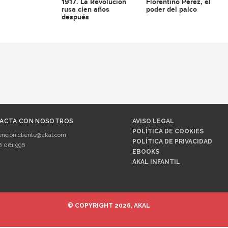
1917. La Revolución
Florentino Pérez, el
rusa cien años
poder del palco
después
ACTA CON NOSOTROS
AVISO LEGAL
POLÍTICA DE COOKIES
encion.cliente@akal.com
POLÍTICA DE PRIVACIDAD
8 061 996
EBOOKS
AKAL INFANTIL
© COPYRIGHT 2026, AKAL