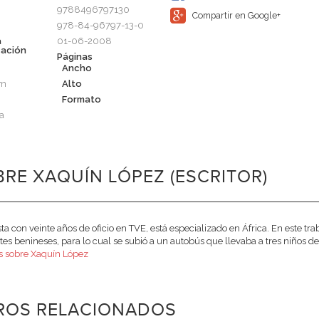
9788496797130
Compartir en Google+
978-84-96797-13-0
a
01-06-2008
cación
Páginas
Ancho
cm
Alto
Formato
a
RE XAQUÍN LÓPEZ (ESCRITOR)
ta con veinte años de oficio en TVE, está especializado en África. En este trab
ntes benineses, para lo cual se subió a un autobús que llevaba a tres niños de
s sobre Xaquín López
BROS RELACIONADOS