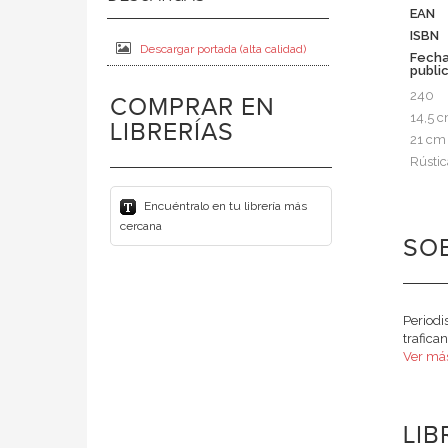
EAN
ISBN
Descargar portada (alta calidad)
Fech
publi
240
COMPRAR EN
14,5 
LIBRERÍAS
21 cm
Rústic
Encuéntralo en tu librería más
cercana
SOB
Periodis
trafica
Ver má
LI