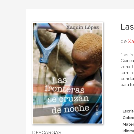
Las
de
Xa
"Las f
Guinea,
zona. 
termin
conden
para l
Escrit
Colec
Mater
Idiom