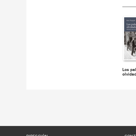
Los pa
olvida