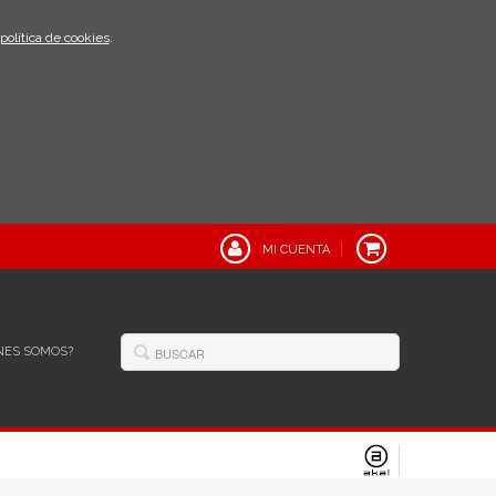
política de cookies
.
MI CUENTA
NES SOMOS?