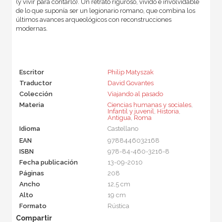
(y vivir para contarlo). Un retrato riguroso, vívido e involvidable
de lo que suponía ser un legionario romano, que combina los
últimos avances arqueológicos con reconstrucciones
modernas.
Escritor
Philip Matyszak
Traductor
David Govantes
Colección
Viajando al pasado
Materia
Ciencias humanas y sociales
,
Infantil y juvenil
,
Historia
,
Antigua
,
Roma
Idioma
Castellano
EAN
9788446032168
ISBN
978-84-460-3216-8
Fecha publicación
13-09-2010
Páginas
208
Ancho
12,5 cm
Alto
19 cm
Formato
Rústica